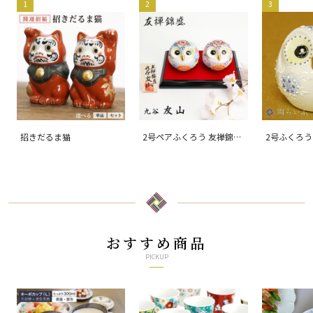
1
2
3
招きだるま猫
2号ペアふくろう 友禅錦
2号ふくろう
盛/友山
おすすめ商品
PICKUP