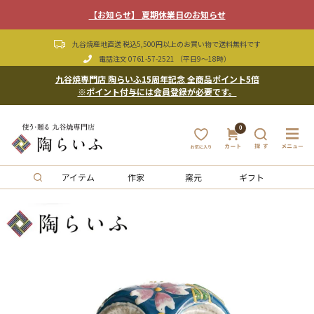
【お知らせ】 夏期休業日のお知らせ
九谷焼産地直送 税込5,500円以上のお買い物で送料無料です
電話注文
0761-57-2521
（平日9〜18時）
九谷焼専門店 陶らいふ15周年記念 全商品ポイント5倍
※ポイント付与には会員登録が必要です。
0
アイテム
作家
窯元
ギフト