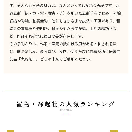
す。そんな九谷焼の魅力は、なんといっても多彩な表現です。九
谷五彩（緑・黄・紫・紺青・赤）を用いた五彩手をはじめ、赤絵
細描や彩釉、釉裏金彩、他にもさまさまな技法・画風があり、和
絵具の重厚感や透明感、釉薬がもたらす艶感、上絵の精巧さな
ど、作品それぞれに独自の美が存在します。
その多彩ぶりは、作家・窯元の数だけ作風があると称されるほ
ど。選ぶ楽しみ、贈る喜び、操作、使うたびに愛着が湧く伝統工
芸品「九谷焼」。どうぞ末永くご愛用ください。
置物・縁起物の人気ランキング
RANKING