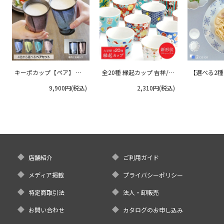
キーポカップ【ペア】 ラ
全20種 縁起カップ 吉祥/青
【選べる2
ージサイズ 300ml
郊窯
リムプレート
9,900円(税込)
2,310円(税込)
クタニ
店舗紹介
ご利用ガイド
メディア掲載
プライバシーポリシー
特定商取引法
法人・卸販売
お問い合わせ
カタログのお申し込み