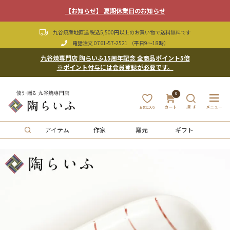
【お知らせ】 夏期休業日のお知らせ
九谷焼産地直送 税込5,500円以上のお買い物で送料無料です
電話注文
0761-57-2521
（平日9〜18時）
九谷焼専門店 陶らいふ15周年記念 全商品ポイント5倍
※ポイント付与には会員登録が必要です。
0
アイテム
作家
窯元
ギフト