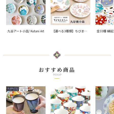
九谷アート小皿/ Kutani Art
【選べる3種類】ちびまる
全33種 縁
子ちゃん 九谷焼小皿 / 銀
ョン 吉祥/ 
舟窯
おすすめ商品
PICKUP