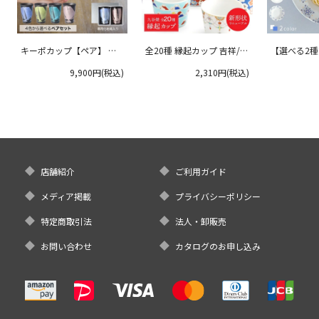
キーポカップ【ペア】 ラ
全20種 縁起カップ 吉祥/青
【選べる2
ージサイズ 300ml
郊窯
リムプレート
9,900円(税込)
2,310円(税込)
クタニ
店舗紹介
ご利用ガイド
メディア掲載
プライバシーポリシー
特定商取引法
法人・卸販売
お問い合わせ
カタログのお申し込み