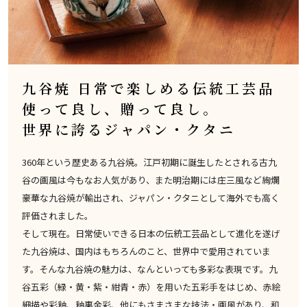
九谷焼 日常で楽しめる伝統工芸品
使って良し、贈って良し。
世界に誇るジャパン・クタニ
360年という歴史ある九谷焼。江戸初期に誕生したとされる古九
谷の画風は今もなお人気があり、また明治期には庄三風など絢爛
豪華な九谷焼が輸出され、ジャパン・クタニとして海外でも高く
評価されました。
そして現在。日常使いできる日本の伝統工芸品として進化を遂げ
た九谷焼は、国内はもちろんのこと、世界中で愛用されていま
す。そんな九谷焼の魅力は、なんといっても多彩な表現です。九
谷五彩（緑・黄・紫・紺青・赤）を用いた五彩手をはじめ、赤絵
細描や彩釉、釉裏金彩、他にもさまさまな技法・画風があり、和