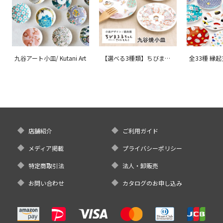
九谷アート小皿/ Kutani Art
【選べる3種類】ちびまる
全33種 縁
子ちゃん 九谷焼小皿 / 銀
ョン 吉祥/ 
舟窯
店舗紹介
ご利用ガイド
メディア掲載
プライバシーポリシー
特定商取引法
法人・卸販売
お問い合わせ
カタログのお申し込み