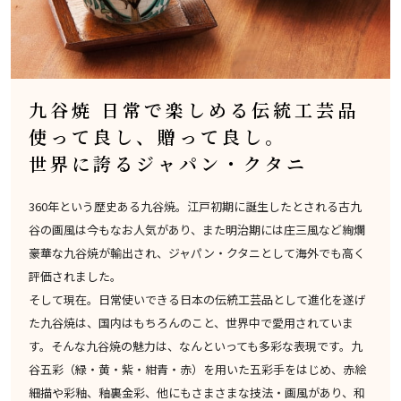
九谷焼 日常で楽しめる伝統工芸品
使って良し、贈って良し。
世界に誇るジャパン・クタニ
360年という歴史ある九谷焼。江戸初期に誕生したとされる古九
谷の画風は今もなお人気があり、また明治期には庄三風など絢爛
豪華な九谷焼が輸出され、ジャパン・クタニとして海外でも高く
評価されました。
そして現在。日常使いできる日本の伝統工芸品として進化を遂げ
た九谷焼は、国内はもちろんのこと、世界中で愛用されていま
す。そんな九谷焼の魅力は、なんといっても多彩な表現です。九
谷五彩（緑・黄・紫・紺青・赤）を用いた五彩手をはじめ、赤絵
細描や彩釉、釉裏金彩、他にもさまさまな技法・画風があり、和