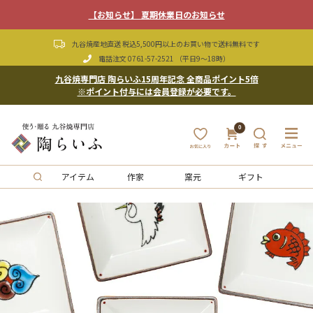
【お知らせ】 夏期休業日のお知らせ
九谷焼産地直送 税込5,500円以上のお買い物で送料無料です
電話注文
0761-57-2521
（平日9〜18時）
九谷焼専門店 陶らいふ15周年記念 全商品ポイント5倍
※ポイント付与には会員登録が必要です。
0
アイテム
作家
窯元
ギフト