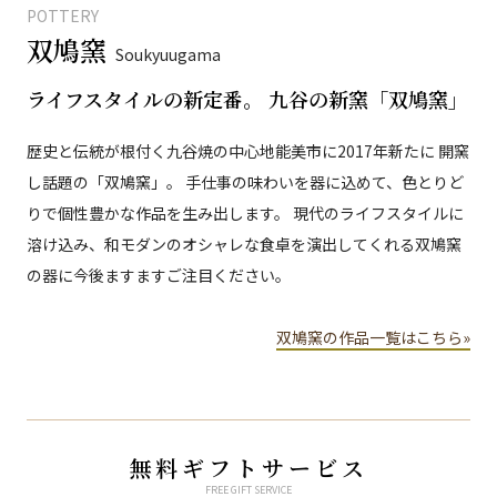
POTTERY
双鳩窯
Soukyuugama
ライフスタイルの新定番。 九谷の新窯「双鳩窯」
歴史と伝統が根付く九谷焼の中心地能美市に2017年新たに 開窯
し話題の「双鳩窯」。 手仕事の味わいを器に込めて、色とりど
りで個性豊かな作品を生み出します。 現代のライフスタイルに
溶け込み、和モダンのオシャレな食卓を演出してくれる双鳩窯
の器に今後ますますご注目ください。
双鳩窯の作品一覧はこちら»
無料ギフトサービス
FREE GIFT SERVICE