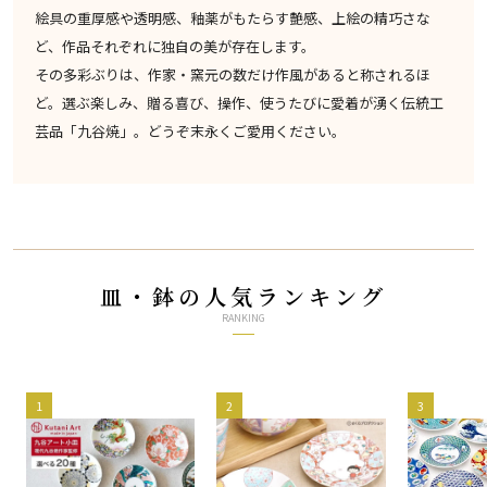
絵具の重厚感や透明感、釉薬がもたらす艶感、上絵の精巧さな
ど、作品それぞれに独自の美が存在します。
その多彩ぶりは、作家・窯元の数だけ作風があると称されるほ
ど。選ぶ楽しみ、贈る喜び、操作、使うたびに愛着が湧く伝統工
芸品「九谷焼」。どうぞ末永くご愛用ください。
皿・鉢の人気ランキング
RANKING
1
2
3