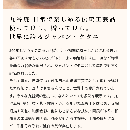
九谷焼 日常で楽しめる伝統工芸品
使って良し、贈って良し。
世界に誇るジャパン・クタニ
360年という歴史ある九谷焼。江戸初期に誕生したとされる古九
谷の画風は今もなお人気があり、また明治期には庄三風など絢爛
豪華な九谷焼が輸出され、ジャパン・クタニとして海外でも高く
評価されました。
そして現在。日常使いできる日本の伝統工芸品として進化を遂げ
た九谷焼は、国内はもちろんのこと、世界中で愛用されていま
す。そんな九谷焼の魅力は、なんといっても多彩な表現です。九
谷五彩（緑・黄・紫・紺青・赤）を用いた五彩手をはじめ、赤絵
細描や彩釉、釉裏金彩、他にもさまさまな技法・画風があり、和
絵具の重厚感や透明感、釉薬がもたらす艶感、上絵の精巧さな
ど、作品それぞれに独自の美が存在します。