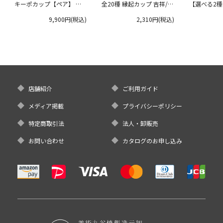
キーポカップ【ペア】 ラ
全20種 縁起カップ 吉祥/青
【選べる2
ージサイズ 300ml
郊窯
リムプレート
9,900円(税込)
2,310円(税込)
クタニ
店舗紹介
ご利用ガイド
メディア掲載
プライバシーポリシー
特定商取引法
法人・卸販売
お問い合わせ
カタログのお申し込み