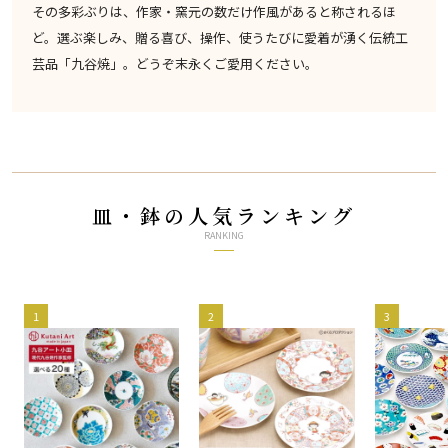
その多彩ぶりは、作家・窯元の数だけ作風があると称されるほ
ど。選ぶ楽しみ、贈る喜び、操作、使うたびに愛着が湧く伝統工
芸品「九谷焼」。どうぞ末永くご愛用ください。
皿・鉢の人気ランキング
RANKING
1
2
3