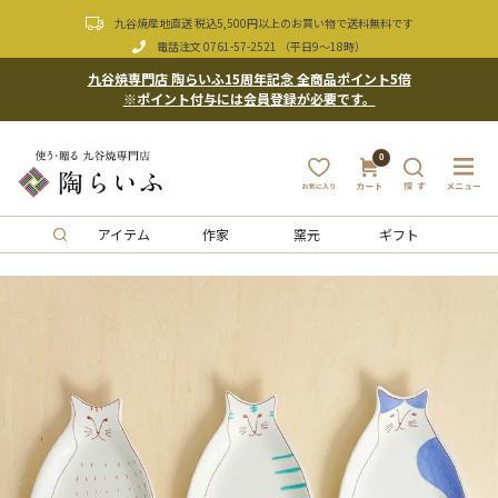
九谷焼産地直送 税込5,500円以上のお買い物で送料無料です
電話注文
0761-57-2521
（平日9〜18時）
九谷焼専門店 陶らいふ15周年記念 全商品ポイント5倍
※ポイント付与には会員登録が必要です。
0
アイテム
作家
窯元
ギフト