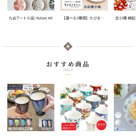
九谷アート小皿/ Kutani Art
【選べる3種類】ちびまる
全33種 縁
子ちゃん 九谷焼小皿 / 銀
ョン 吉祥/ 
舟窯
おすすめ商品
PICKUP