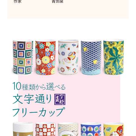
作家
青郊窯