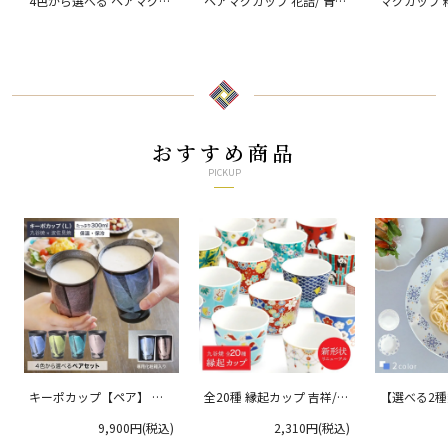
4色から選べる ペアマグカ
ペアマグカップ 花詰/ 青郊
マグカップ 
ップ 銀彩/ 宗秀窯
窯
窯
おすすめ商品
PICKUP
キーポカップ【ペア】 ラ
全20種 縁起カップ 吉祥/青
【選べる2
ージサイズ 300ml
郊窯
リムプレート
9,900円(税込)
2,310円(税込)
クタニ