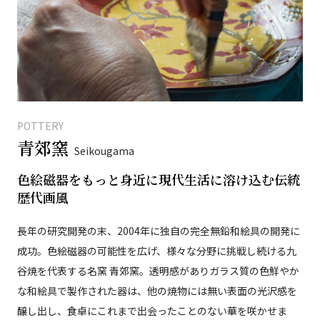
POTTERY
青郊窯
Seikougama
色絵磁器をもっと身近に現代生活に溶け込む伝統
歴代画風
長年の研究開発の末、2004年に独自の完全無鉛和絵具の開発に
成功。色絵磁器の可能性を広げ、様々な分野に挑戦し続ける九
谷焼を代表する名窯 青郊窯。透明感がありガラス質の色鮮やか
な和絵具で製作された器は、他の焼物には無い表面の光沢感を
醸し出し、食卓にこれまで出会ったことのない華を咲かせま