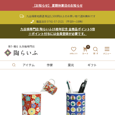
【お知らせ】 夏期休業日のお知らせ
九谷焼産地直送 税込5,500円以上のお買い物で送料無料です
電話注文
0761-57-2521
（平日9〜18時）
九谷焼専門店 陶らいふ15周年記念 全商品ポイント5倍
※ポイント付与には会員登録が必要です。
0
アイテム
作家
窯元
ギフト