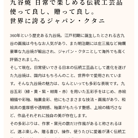
九谷焼 日常で楽しめる伝統工芸品
使って良し、贈って良し。
世界に誇るジャパン・クタニ
360年という歴史ある九谷焼。江戸初期に誕生したとされる古九
谷の画風は今もなお人気があり、また明治期には庄三風など絢爛
豪華な九谷焼が輸出され、ジャパン・クタニとして海外でも高く
評価されました。
そして現在。日常使いできる日本の伝統工芸品として進化を遂げ
た九谷焼は、国内はもちろんのこと、世界中で愛用されていま
す。そんな九谷焼の魅力は、なんといっても多彩な表現です。九
谷五彩（緑・黄・紫・紺青・赤）を用いた五彩手をはじめ、赤絵
細描や彩釉、釉裏金彩、他にもさまさまな技法・画風があり、和
絵具の重厚感や透明感、釉薬がもたらす艶感、上絵の精巧さな
ど、作品それぞれに独自の美が存在します。
その多彩ぶりは、作家・窯元の数だけ作風があると称されるほ
ど。選ぶ楽しみ、贈る喜び、操作、使うたびに愛着が湧く伝統工