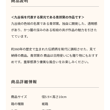
商品説明
＜九谷焼を代表する窯元である青郊窯の作品です＞
九谷焼の色絵の名窯である青郊窯。独自に開発した、透明感
があり、かつ層の深みのある和絵の具が作品の魅力を引きた
てています。
約360年の歴史で生まれた伝統柄を現代に調和させた、見て
納得の商品。青郊窯の 商品は日用使いにも贈り物にもおすす
めです。重厚感漂う優美な風合いをお楽しみください。
商品詳細情報
商品サイズ
径5.9×高さ10cm
箱の種類
紙箱