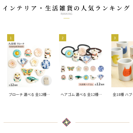
インテリア・生活雑貨の人気ランキング
RANKING
1
2
3
ブローチ 選べる 全12種類
ヘアゴム 選べる 全12種類
全18種 ハ
/ kutani en クタニエン
/ kutani en クタニエン
ハレクタニ