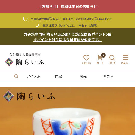
【お知らせ】 夏期休業日のお知らせ
九谷焼産地直送 税込5,500円以上のお買い物で送料無料です
電話注文
0761-57-2521
（平日9〜18時）
九谷焼専門店 陶らいふ15周年記念 全商品ポイント5倍
※ポイント付与には会員登録が必要です。
0
アイテム
作家
窯元
ギフト