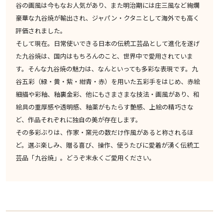
谷の画風は今もなお人気があり、また明治期には庄三風など絢爛
豪華な九谷焼が輸出され、ジャパン・クタニとして海外でも高く
評価されました。
そして現在。日常使いできる日本の伝統工芸品として進化を遂げ
た九谷焼は、国内はもちろんのこと、世界中で愛用されていま
す。そんな九谷焼の魅力は、なんといっても多彩な表現です。九
谷五彩（緑・黄・紫・紺青・赤）を用いた五彩手をはじめ、赤絵
細描や彩釉、釉裏金彩、他にもさまさまな技法・画風があり、和
絵具の重厚感や透明感、釉薬がもたらす艶感、上絵の精巧さな
ど、作品それぞれに独自の美が存在します。
その多彩ぶりは、作家・窯元の数だけ作風があると称されるほ
ど。選ぶ楽しみ、贈る喜び、操作、使うたびに愛着が湧く伝統工
芸品「九谷焼」。どうぞ末永くご愛用ください。