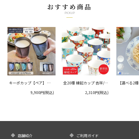
おすすめ商品
PICKUP
キーポカップ【ペア】 ラ
全20種 縁起カップ 吉祥/青
【選べる2
ージサイズ 300ml
郊窯
リムプレート
9,900円(税込)
2,310円(税込)
クタニ
店舗紹介
ご利用ガイド