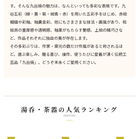
す。そんな九谷焼の魅力は、なんといっても多彩な表現です。九
谷五彩（緑・黄・紫・紺青・赤）を用いた五彩手をはじめ、赤絵
細描や彩釉、釉裏金彩、他にもさまさまな技法・画風があり、和
絵具の重厚感や透明感、釉薬がもたらす艶感、上絵の精巧さな
ど、作品それぞれに独自の美が存在します。
その多彩ぶりは、作家・窯元の数だけ作風があると称されるほ
ど。選ぶ楽しみ、贈る喜び、操作、使うたびに愛着が湧く伝統工
芸品「九谷焼」。どうぞ末永くご愛用ください。
湯呑・茶器の人気ランキング
RANKING