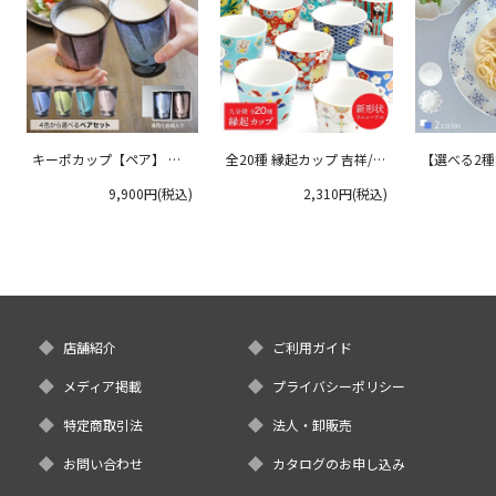
キーポカップ【ペア】 ラ
全20種 縁起カップ 吉祥/青
【選べる2
ージサイズ 300ml
郊窯
リムプレート
9,900円(税込)
2,310円(税込)
クタニ
店舗紹介
ご利用ガイド
メディア掲載
プライバシーポリシー
特定商取引法
法人・卸販売
お問い合わせ
カタログのお申し込み