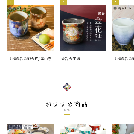
1
2
3
夫婦湯呑 銀彩金梅/ 美山窯
湯呑 金花詰
夫婦湯呑 銀
おすすめ商品
PICKUP