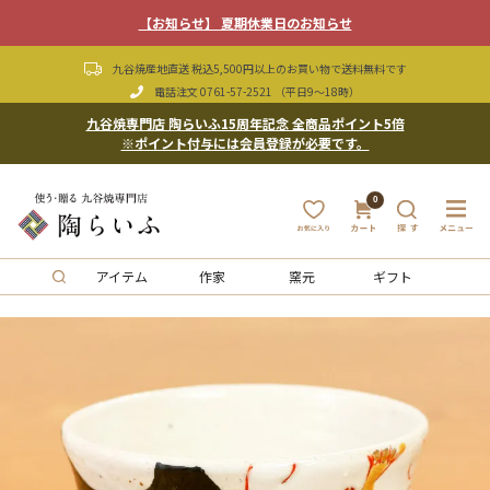
【お知らせ】 夏期休業日のお知らせ
九谷焼産地直送 税込5,500円以上のお買い物で送料無料です
電話注文
0761-57-2521
（平日9〜18時）
九谷焼専門店 陶らいふ15周年記念 全商品ポイント5倍
※ポイント付与には会員登録が必要です。
0
アイテム
作家
窯元
ギフト