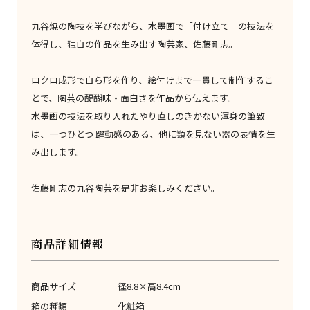
九谷焼の陶技を学びながら、水墨画で「付け立て」の技法を
体得し、独自の作品を生み出す陶芸家、佐藤剛志。
ロクロ成形で自ら形を作り、絵付けまで一貫して制作するこ
とで、陶芸の醍醐味・面白さを作品から伝えます。
水墨画の技法を取り入れたやり直しのきかない渾身の筆致
は、一つひとつ 躍動感のある、他に類を見ない器の表情を生
み出します。
佐藤剛志の九谷陶芸を是非お楽しみください。
商品詳細情報
商品サイズ
径8.8×高8.4cm
箱の種類
化粧箱