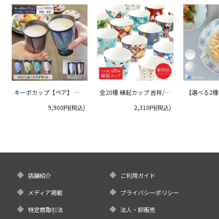
キーポカップ【ペア】 ラ
全20種 縁起カップ 吉祥/青
【選べる2
ージサイズ 300ml
郊窯
リムプレート
9,900円(税込)
2,310円(税込)
クタニ
店舗紹介
ご利用ガイド
メディア掲載
プライバシーポリシー
特定商取引法
法人・卸販売