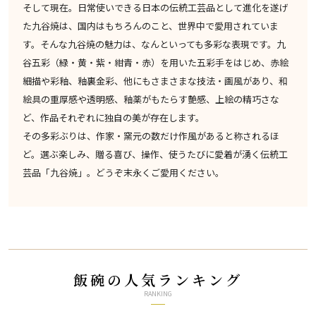
そして現在。日常使いできる日本の伝統工芸品として進化を遂げ
た九谷焼は、国内はもちろんのこと、世界中で愛用されていま
す。そんな九谷焼の魅力は、なんといっても多彩な表現です。九
谷五彩（緑・黄・紫・紺青・赤）を用いた五彩手をはじめ、赤絵
細描や彩釉、釉裏金彩、他にもさまさまな技法・画風があり、和
絵具の重厚感や透明感、釉薬がもたらす艶感、上絵の精巧さな
ど、作品それぞれに独自の美が存在します。
その多彩ぶりは、作家・窯元の数だけ作風があると称されるほ
ど。選ぶ楽しみ、贈る喜び、操作、使うたびに愛着が湧く伝統工
芸品「九谷焼」。どうぞ末永くご愛用ください。
飯碗の人気ランキング
RANKING