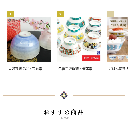
1
2
3
夫婦茶碗 銀彩/ 宗秀窯
色絵千段飯碗 / 青郊窯
ごはん茶碗 
る/ハレクタ
おすすめ商品
PICKUP