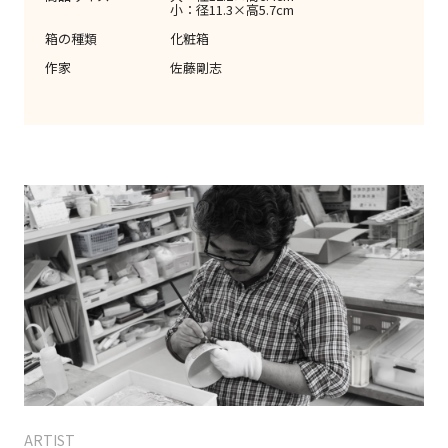
小：径11.3×高5.7cm
箱の種類
化粧箱
作家
佐藤剛志
ARTIST