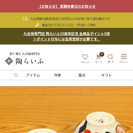
【お知らせ】 夏期休業日のお知らせ
九谷焼産地直送 税込5,500円以上のお買い物で送料無料です
電話注文
0761-57-2521
（平日9〜18時）
九谷焼専門店 陶らいふ15周年記念 全商品ポイント5倍
※ポイント付与には会員登録が必要です。
0
アイテム
作家
窯元
ギフト