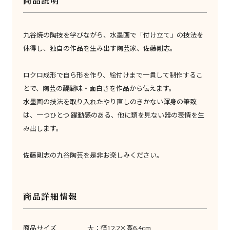
商品説明
九谷焼の陶技を学びながら、水墨画で「付け立て」の技法を
体得し、独自の作品を生み出す陶芸家、佐藤剛志。
ロクロ成形で自ら形を作り、絵付けまで一貫して制作するこ
とで、陶芸の醍醐味・面白さを作品から伝えます。
水墨画の技法を取り入れたやり直しのきかない渾身の筆致
は、一つひとつ 躍動感のある、他に類を見ない器の表情を生
み出します。
佐藤剛志の九谷陶芸を是非お楽しみください。
商品詳細情報
商品サイズ
大：径12.2×高6.4cm