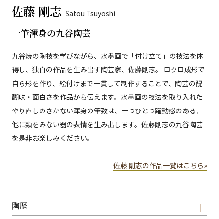
佐藤 剛志
Satou Tsuyoshi
一筆渾身の九谷陶芸
九谷焼の陶技を学びながら、水墨画で「付け立て」の技法を体
得し、独白の作品を生み出す陶芸家、佐藤剛志。 ロクロ成形で
自ら形を作り、絵付けまで一貫して制作することで、陶芸の醍
醐味・面白さを作品から伝えます。水墨画の技法を取り入れた
やり直しのきかない渾身の筆致は、一つひとつ躍動感のある、
他に類をみない器の表情を生み出します。佐藤剛志の九谷陶芸
を是非お楽しみください。
佐藤 剛志の作品一覧はこちら»
陶歴