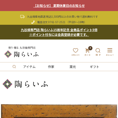
【お知らせ】 夏期休業日のお知らせ
九谷焼産地直送 税込5,500円以上のお買い物で送料無料です
電話注文
0761-57-2521
（平日9〜18時）
九谷焼専門店 陶らいふ15周年記念 全商品ポイント5倍
※ポイント付与には会員登録が必要です。
0
アイテム
作家
窯元
ギフト