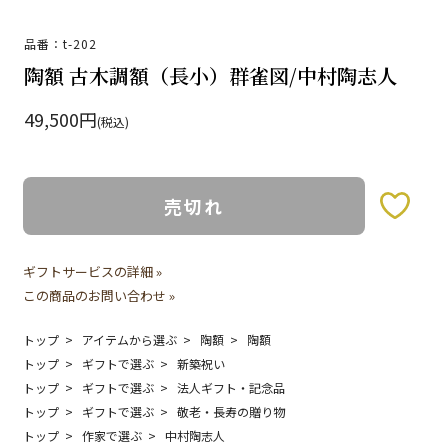
品番：t-202
陶額 古木調額（長小）群雀図/中村陶志人
49,500円
(税込)
売切れ
お気に入りボタン
ギフトサービスの詳細 »
この商品のお問い合わせ »
トップ
アイテムから選ぶ
陶額
陶額
トップ
ギフトで選ぶ
新築祝い
トップ
ギフトで選ぶ
法人ギフト・記念品
トップ
ギフトで選ぶ
敬老・長寿の贈り物
トップ
作家で選ぶ
中村陶志人