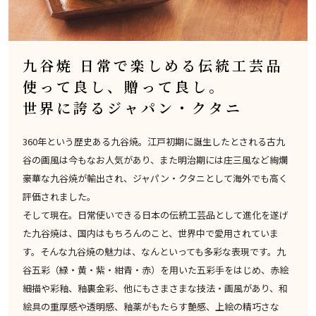
九谷焼 日常で楽しめる伝統工芸品
使って良し、贈って良し。
世界に誇るジャパン・クタニ
360年という歴史ある九谷焼。江戸初期に誕生したとされる古九
谷の画風は今もなお人気があり、また明治期には庄三風など絢爛
豪華な九谷焼が輸出され、ジャパン・クタニとして海外でも高く
評価されました。
そして現在。日常使いできる日本の伝統工芸品として進化を遂げ
た九谷焼は、国内はもちろんのこと、世界中で愛用されていま
す。そんな九谷焼の魅力は、なんといっても多彩な表現です。九
谷五彩（緑・黄・紫・紺青・赤）を用いた五彩手をはじめ、赤絵
細描や彩釉、釉裏金彩、他にもさまさまな技法・画風があり、和
絵具の重厚感や透明感、釉薬がもたらす艶感、上絵の精巧さな