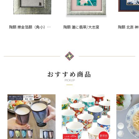
陶額 擦金箔額（角小）雪
陶額 蓮に翡翠/大志窯
陶額 北斎 
二雀図/中村陶志人
おすすめ商品
PICKUP