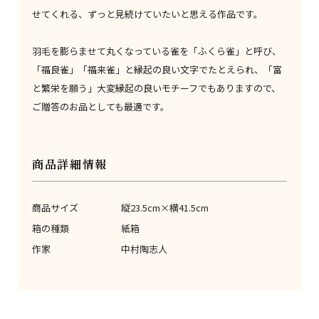
せてくれる、ずっと見続けていたいと思える作品です。
羽毛を膨らませて丸くなっている雀を「ふくら雀」と呼び、
「福良雀」「福来雀」と縁起の良い文字でたとえられ、「富
と繁栄を願う」大変縁起の良いモチーフでもありますので、
ご贈答のお品としても最適です。
商品詳細情報
商品サイズ
縦23.5cm×横41.5cm
箱の種類
紙箱
作家
中村陶志人