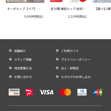
キーポカップ【ペア】 ラ
全20種 縁起カップ 吉祥/青
【選べる2
ージサイズ 300ml
郊窯
リムプレート
9,900円(税込)
2,310円(税込)
クタニ
店舗紹介
ご利用ガイド
メディア掲載
プライバシーポリシー
特定商取引法
法人・卸販売
お問い合わせ
カタログのお申し込み