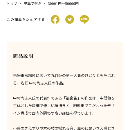
トップ
予算で選ぶ
30001円〜50000円
この商品をシェアする
商品説明
色絵細密絵付において九谷焼の第一人者のひとりとも呼ばれ
る、名匠 中村陶志人氏の作品。
中村陶志人氏の代表作である「福良雀」の作品は、中間色を
主体とした繊細で優しい線描きと、細部までこだわったデザ
イン構成で国内外問わず高い評価を得ています。
小鳥のさえずりや木の枝の揺れる音、風のにおいさえ感じさ