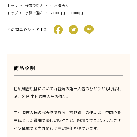
トップ
作家で選ぶ
中村陶志人
トップ
予算で選ぶ
20001円〜30000円
この商品をシェアする
商品説明
色絵細密絵付において九谷焼の第一人者のひとりとも呼ばれ
る、名匠 中村陶志人氏の作品。
中村陶志人氏の代表作である「福良雀」の作品は、中間色を
主体とした繊細で優しい線描きと、細部までこだわったデザ
イン構成で国内外問わず高い評価を得ています。