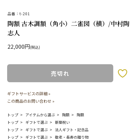
品番：t-201
陶額 古木調額（角小）二雀図（横）/中村陶
志人
22,000円
(税込)
売切れ
お気に入りボタン
ギフトサービスの詳細 »
この商品のお問い合わせ »
トップ
アイテムから選ぶ
陶額
陶額
トップ
ギフトで選ぶ
新築祝い
トップ
ギフトで選ぶ
法人ギフト・記念品
トップ
ギフトで選ぶ
敬老・長寿の贈り物