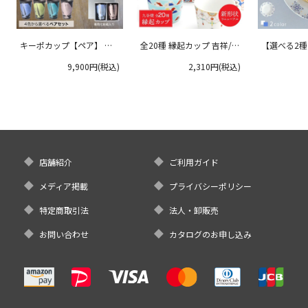
キーポカップ【ペア】 ラ
全20種 縁起カップ 吉祥/青
【選べる2
ージサイズ 300ml
郊窯
リムプレート
9,900円(税込)
2,310円(税込)
クタニ
店舗紹介
ご利用ガイド
メディア掲載
プライバシーポリシー
特定商取引法
法人・卸販売
お問い合わせ
カタログのお申し込み