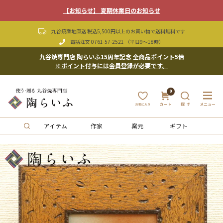
【お知らせ】 夏期休業日のお知らせ
九谷焼産地直送 税込5,500円以上のお買い物で送料無料です
電話注文
0761-57-2521
（平日9〜18時）
九谷焼専門店 陶らいふ15周年記念 全商品ポイント5倍
※ポイント付与には会員登録が必要です。
0
アイテム
作家
窯元
ギフト