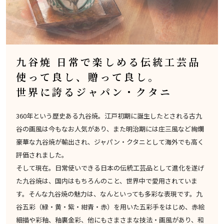
九谷焼 日常で楽しめる伝統工芸品
使って良し、贈って良し。
世界に誇るジャパン・クタニ
360年という歴史ある九谷焼。江戸初期に誕生したとされる古九
谷の画風は今もなお人気があり、また明治期には庄三風など絢爛
豪華な九谷焼が輸出され、ジャパン・クタニとして海外でも高く
評価されました。
そして現在。日常使いできる日本の伝統工芸品として進化を遂げ
た九谷焼は、国内はもちろんのこと、世界中で愛用されていま
す。そんな九谷焼の魅力は、なんといっても多彩な表現です。九
谷五彩（緑・黄・紫・紺青・赤）を用いた五彩手をはじめ、赤絵
細描や彩釉、釉裏金彩、他にもさまさまな技法・画風があり、和