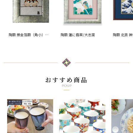
陶額 擦金箔額（角小）雪
陶額 蓮に翡翠/大志窯
陶額 北斎 
二雀図/中村陶志人
おすすめ商品
PICKUP