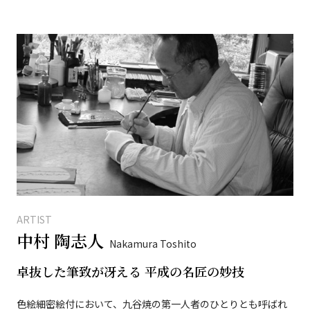
ARTIST
中村 陶志人
Nakamura Toshito
卓抜した筆致が冴える 平成の名匠の妙技
色絵細密絵付において、九谷焼の第一人者のひとりとも呼ばれ