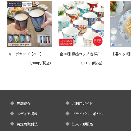
キーポカップ【ペア】 ラ
全20種 縁起カップ 吉祥/青
【選べる2
ージサイズ 300ml
郊窯
リムプレート
9,900円(税込)
2,310円(税込)
クタニ
店舗紹介
ご利用ガイド
メディア掲載
プライバシーポリシー
特定商取引法
法人・卸販売