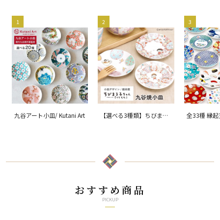
1
2
3
九谷アート小皿/ Kutani Art
【選べる3種類】ちびまる
全33種 縁
子ちゃん 九谷焼小皿 / 銀
ョン 吉祥/ 
舟窯
おすすめ商品
PICKUP