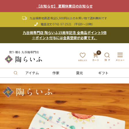
【お知らせ】 夏期休業日のお知らせ
九谷焼産地直送 税込5,500円以上のお買い物で送料無料です
電話注文
0761-57-2521
（平日9〜18時）
九谷焼専門店 陶らいふ15周年記念 全商品ポイント5倍
※ポイント付与には会員登録が必要です。
0
アイテム
作家
窯元
ギフト