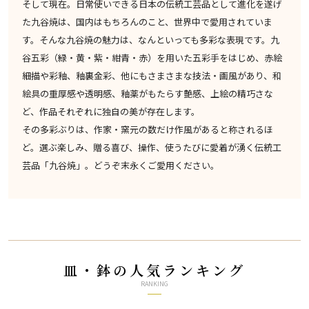
そして現在。日常使いできる日本の伝統工芸品として進化を遂げ
た九谷焼は、国内はもちろんのこと、世界中で愛用されていま
す。そんな九谷焼の魅力は、なんといっても多彩な表現です。九
谷五彩（緑・黄・紫・紺青・赤）を用いた五彩手をはじめ、赤絵
細描や彩釉、釉裏金彩、他にもさまさまな技法・画風があり、和
絵具の重厚感や透明感、釉薬がもたらす艶感、上絵の精巧さな
ど、作品それぞれに独自の美が存在します。
その多彩ぶりは、作家・窯元の数だけ作風があると称されるほ
ど。選ぶ楽しみ、贈る喜び、操作、使うたびに愛着が湧く伝統工
芸品「九谷焼」。どうぞ末永くご愛用ください。
皿・鉢の人気ランキング
RANKING