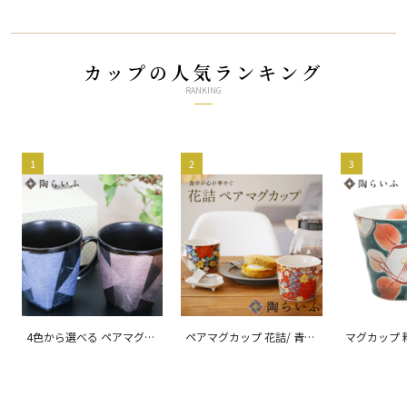
カップの人気ランキング
RANKING
1
2
3
4色から選べる ペアマグカ
ペアマグカップ 花詰/ 青郊
マグカップ 
ップ 銀彩/ 宗秀窯
窯
窯