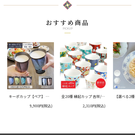
おすすめ商品
PICKUP
キーポカップ【ペア】 ラ
全20種 縁起カップ 吉祥/青
【選べる2
ージサイズ 300ml
郊窯
リムプレート
9,900円(税込)
2,310円(税込)
クタニ