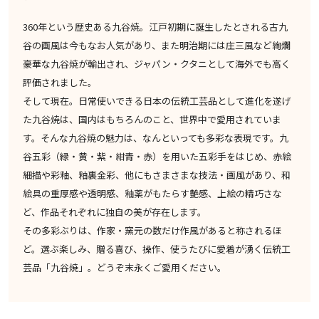
360年という歴史ある九谷焼。江戸初期に誕生したとされる古九
谷の画風は今もなお人気があり、また明治期には庄三風など絢爛
豪華な九谷焼が輸出され、ジャパン・クタニとして海外でも高く
評価されました。
そして現在。日常使いできる日本の伝統工芸品として進化を遂げ
た九谷焼は、国内はもちろんのこと、世界中で愛用されていま
す。そんな九谷焼の魅力は、なんといっても多彩な表現です。九
谷五彩（緑・黄・紫・紺青・赤）を用いた五彩手をはじめ、赤絵
細描や彩釉、釉裏金彩、他にもさまさまな技法・画風があり、和
絵具の重厚感や透明感、釉薬がもたらす艶感、上絵の精巧さな
ど、作品それぞれに独自の美が存在します。
その多彩ぶりは、作家・窯元の数だけ作風があると称されるほ
ど。選ぶ楽しみ、贈る喜び、操作、使うたびに愛着が湧く伝統工
芸品「九谷焼」。どうぞ末永くご愛用ください。