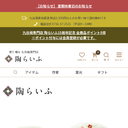
【お知らせ】 夏期休業日のお知らせ
九谷焼産地直送 税込5,500円以上のお買い物で送料無料です
電話注文
0761-57-2521
（平日9〜18時）
九谷焼専門店 陶らいふ15周年記念 全商品ポイント5倍
※ポイント付与には会員登録が必要です。
0
アイテム
作家
窯元
ギフト