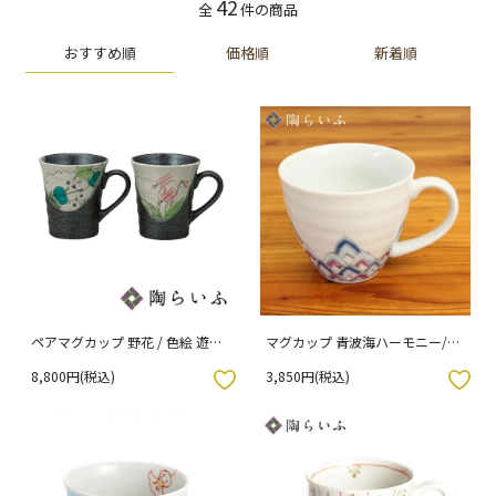
42
全
件の商品
おすすめ順
価格順
新着順
ペアマグカップ 野花 / 色絵 遊
マグカップ 青波海ハーモニー/色
（化粧箱入り）
絵九谷 遊
8,800円(税込)
3,850円(税込)
入りボタン
お気に入りボタン