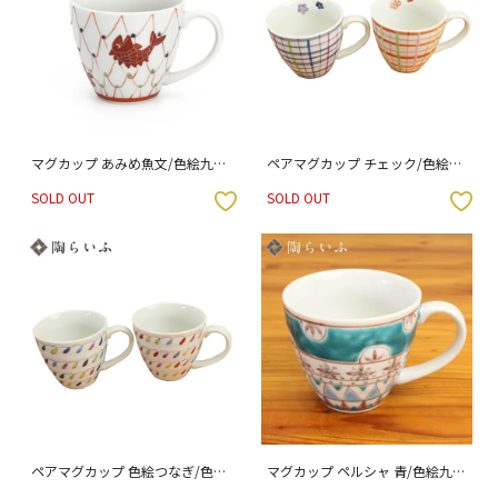
マグカップ あみめ魚文/色絵九谷
ペアマグカップ チェック/色絵九
遊
谷 遊 （化粧箱入り）
SOLD OUT
SOLD OUT
入りボタン
お気に入りボタン
ペアマグカップ 色絵つなぎ/色絵
マグカップ ペルシャ 青/色絵九谷
九谷 遊 （化粧箱入り）
遊