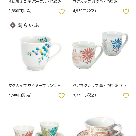
そばちょこ 華 パープル / 色絵遊
マグカップ 菜の花 / 色絵遊
3,850円(税込)
4,950円(税込)
入りボタン
お気に入りボタン
マグカップ ワイヤープランツ /
ペアマグカップ 華 / 色絵 遊 （化
色絵遊
粧箱入り）
5,500円(税込)
9,350円(税込)
入りボタン
お気に入りボタン