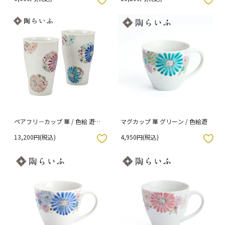
ペアフリ－カップ 華 / 色絵 遊
マグカップ 華 グリーン / 色絵遊
（化粧箱入り）
13,200円(税込)
4,950円(税込)
入りボタン
お気に入りボタン