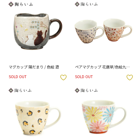
マグカップ 陽だまり / 色絵 遊
ペアマグカップ 花唐草/色絵九谷
遊 （化粧箱入り）
SOLD OUT
SOLD OUT
入りボタン
お気に入りボタン