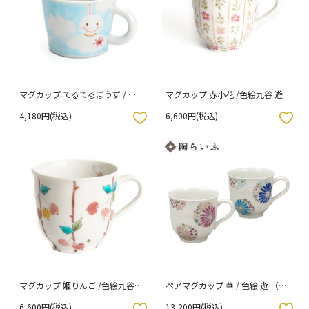
マグカップ てるてるぼうず / 色
マグカップ 赤小花 /色絵九谷 遊
絵遊
4,180円(税込)
6,600円(税込)
入りボタン
お気に入りボタン
マグカップ 姫りんご /色絵九谷
ペアマグカップ 華 / 色絵 遊 （化
遊
粧箱入り）
6,600円(税込)
13,200円(税込)
入りボタン
お気に入りボタン