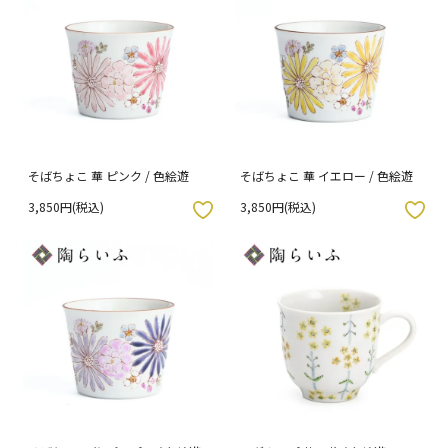
そばちょこ 華 ピンク / 色絵遊
そばちょこ 華 イエロー / 色絵遊
3,850円(税込)
3,850円(税込)
入りボタン
お気に入りボタン