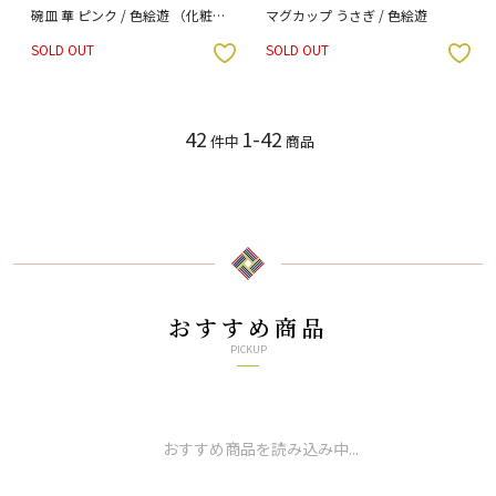
碗皿 華 ピンク / 色絵遊 （化粧箱
マグカップ うさぎ / 色絵遊
入り）
SOLD OUT
SOLD OUT
入りボタン
お気に入りボタン
42
1-42
件中
商品
おすすめ商品
PICKUP
おすすめ商品を読み込み中...