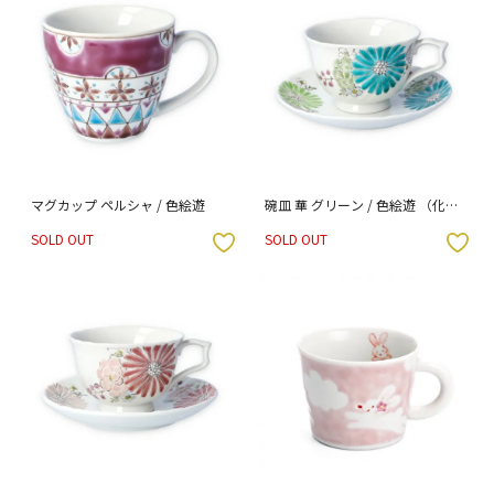
マグカップ ペルシャ / 色絵遊
碗皿 華 グリーン / 色絵遊 （化粧
箱入り）
SOLD OUT
SOLD OUT
入りボタン
お気に入りボタン