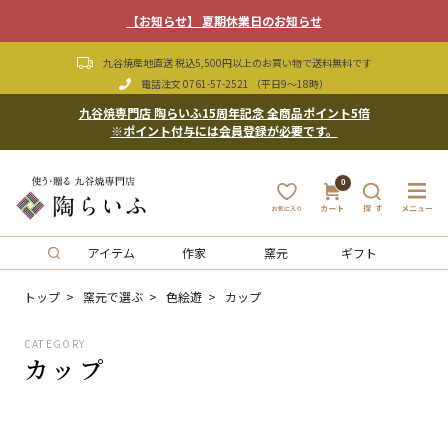
【お知らせ】 夏期休業日のお知らせ
九谷焼産地直送 税込5,500円以上のお買い物で送料無料です
電話注文
0761-57-2521
（平日9〜18時）
九谷焼専門店 陶らいふ15周年記念 全商品ポイント5倍
※ポイント付与には会員登録が必要です。
0
アイテム
作家
窯元
ギフト
トップ
窯元で選ぶ
色絵遊
カップ
CATEGORY
カップ