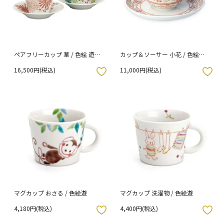
ペアフリーカップ 華 / 色絵 遊
カップ＆ソーサー 小花 / 色絵遊
（化粧箱入り）
（化粧箱入り）
16,500円(税込)
11,000円(税込)
入りボタン
お気に入りボタン
マグカップ おさる / 色絵遊
マグカップ 洗濯物 / 色絵遊
4,180円(税込)
4,400円(税込)
入りボタン
お気に入りボタン