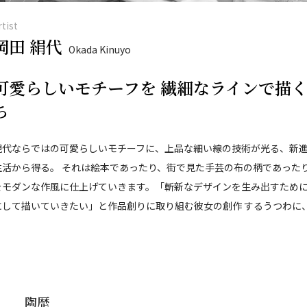
rtist
岡田 絹代
Okada Kinuyo
可愛らしいモチーフを 繊細なラインで描く
ち
現代ならではの可愛らしいモチーフに、上品な細い線の技術が光る、新
生活から得る。 それは絵本であったり、街で見た手芸の布の柄であった
をモダンな作風に仕上げていきます。「斬新なデザインを生み出すため
にして描いていきたい」と作品創りに取り組む彼女の創作 するうつわに
陶歴