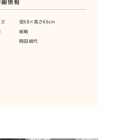
詳細情報
イズ
径9.8×高さ4.6cm
類
紙箱
岡田 絹代