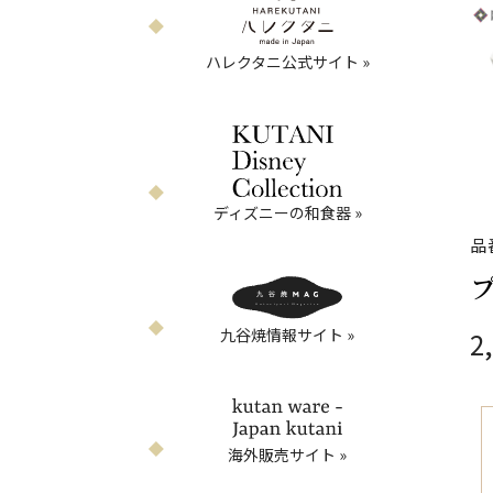
ハレクタニ公式サイト »
ディズニーの和食器 »
品
九谷焼情報サイト »
2
海外販売サイト »