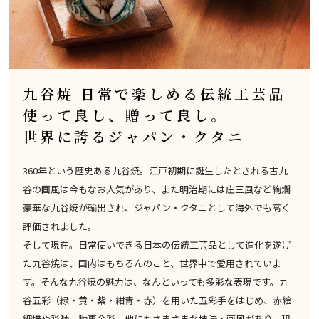
九谷焼 日常で楽しめる伝統工芸品
使って良し、贈って良し。
世界に誇るジャパン・クタニ
360年という歴史ある九谷焼。江戸初期に誕生したとされる古九
谷の画風は今もなお人気があり、また明治期には庄三風など絢爛
豪華な九谷焼が輸出され、ジャパン・クタニとして海外でも高く
評価されました。
そして現在。日常使いできる日本の伝統工芸品として進化を遂げ
た九谷焼は、国内はもちろんのこと、世界中で愛用されていま
す。そんな九谷焼の魅力は、なんといっても多彩な表現です。九
谷五彩（緑・黄・紫・紺青・赤）を用いた五彩手をはじめ、赤絵
細描や彩釉、釉裏金彩、他にもさまさまな技法・画風があり、和