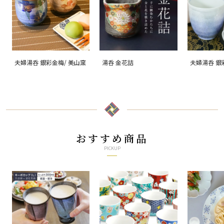
夫婦湯呑 銀彩金梅/ 美山窯
湯呑 金花詰
夫婦湯呑 銀
おすすめ商品
PICKUP