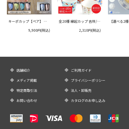
キーポカップ【ペア】 ラ
全20種 縁起カップ 吉祥/青
【選べる2
ージサイズ 300ml
郊窯
リムプレート
9,900円(税込)
2,310円(税込)
クタニ
店舗紹介
ご利用ガイド
メディア掲載
プライバシーポリシー
特定商取引法
法人・卸販売
お問い合わせ
カタログのお申し込み