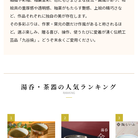
絵具の重厚感や透明感、釉薬がもたらす艶感、上絵の精巧さな
ど、作品それぞれに独自の美が存在します。
その多彩ぶりは、作家・窯元の数だけ作風があると称されるほ
ど。選ぶ楽しみ、贈る喜び、操作、使うたびに愛着が湧く伝統工
芸品「九谷焼」。どうぞ末永くご愛用ください。
湯呑・茶器の人気ランキング
RANKING
1
2
3