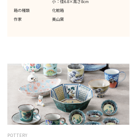
小：径6.8×高さ8cm
箱の種類
化粧箱
作家
美山窯
POTTERY