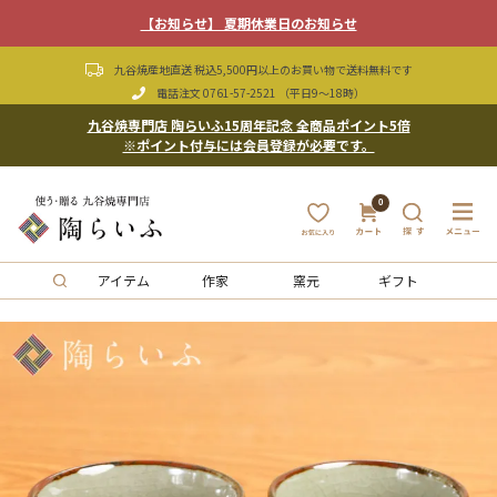
【お知らせ】 夏期休業日のお知らせ
九谷焼産地直送 税込5,500円以上のお買い物で送料無料です
電話注文
0761-57-2521
（平日9〜18時）
九谷焼専門店 陶らいふ15周年記念 全商品ポイント5倍
※ポイント付与には会員登録が必要です。
0
アイテム
作家
窯元
ギフト