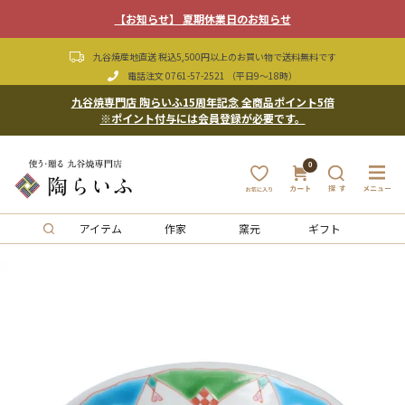
【お知らせ】 夏期休業日のお知らせ
九谷焼産地直送 税込5,500円以上のお買い物で送料無料です
電話注文
0761-57-2521
（平日9〜18時）
九谷焼専門店 陶らいふ15周年記念 全商品ポイント5倍
※ポイント付与には会員登録が必要です。
0
アイテム
作家
窯元
ギフト