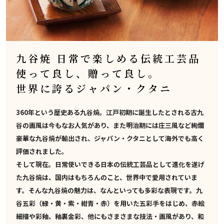
九谷焼 日常で楽しめる伝統工芸品
使って良し、贈って良し。
世界に誇るジャパン・クタニ
360年という歴史ある九谷焼。江戸初期に誕生したとされる古九
谷の画風は今もなお人気があり、また明治期には庄三風など絢爛
豪華な九谷焼が輸出され、ジャパン・クタニとして海外でも高く
評価されました。
そして現在。日常使いできる日本の伝統工芸品として進化を遂げ
た九谷焼は、国内はもちろんのこと、世界中で愛用されていま
す。そんな九谷焼の魅力は、なんといっても多彩な表現です。九
谷五彩（緑・黄・紫・紺青・赤）を用いた五彩手をはじめ、赤絵
細描や彩釉、釉裏金彩、他にもさまさまな技法・画風があり、和