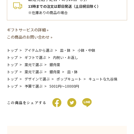
13時までの注文は即日発送（土日祝日除く）
※在庫ありの商品の場合
ギフトサービスの詳細 »
この商品のお問い合わせ »
トップ
アイテムから選ぶ
皿・鉢
小鉢・中鉢
トップ
ギフトで選ぶ
内祝い・お返し
トップ
窯元で選ぶ
銀舟窯
トップ
窯元で選ぶ
銀舟窯
皿・鉢
トップ
デザインで選ぶ
ポップキュート
キュートな九谷焼
トップ
予算で選ぶ
5001円〜10000円
この商品をシェアする