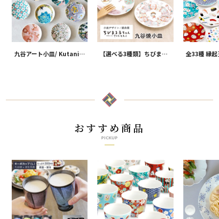
九谷アート小皿/ Kutani
【選べる3種類】ちびまる
全33種 縁
Art
子ちゃん 九谷焼小皿 / 銀
ョン 吉祥/ 
舟窯
おすすめ商品
PICKUP