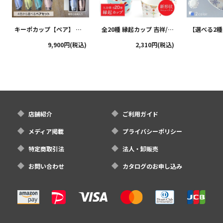
キーポカップ【ペア】 ラ
全20種 縁起カップ 吉祥/青
【選べる2
ージサイズ 300ml
郊窯
リムプレート
9,900円(税込)
2,310円(税込)
クタニ
店舗紹介
ご利用ガイド
メディア掲載
プライバシーポリシー
特定商取引法
法人・卸販売
お問い合わせ
カタログのお申し込み