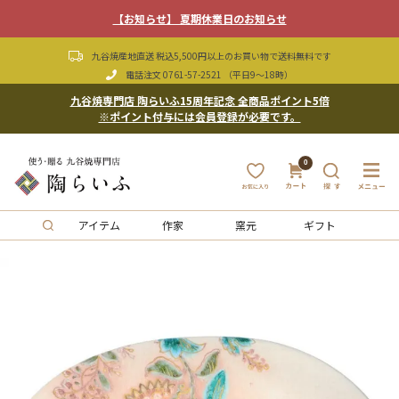
【お知らせ】 夏期休業日のお知らせ
九谷焼産地直送 税込5,500円以上のお買い物で送料無料です
電話注文
0761-57-2521
（平日9〜18時）
九谷焼専門店 陶らいふ15周年記念 全商品ポイント5倍
※ポイント付与には会員登録が必要です。
0
アイテム
作家
窯元
ギフト