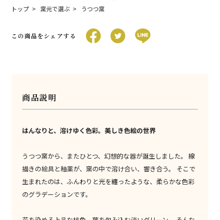
トップ
窯元で選ぶ
うつつ窯
この商品をシェアする
商品説明
はんなりと、溶けゆく色彩。美しき色絵の世界
うつつ窯から、またひとつ、幻想的な器が誕生しました。 線
描きの絵具と釉薬が、窯の中で溶け合い、響き合う。 そこで
生まれたのは、ふんわりと光を纏ったような、柔らかな色彩
のグラデーションです。
花を染める上品な桃色、葉を包み込む淡いグリーン。 そんな