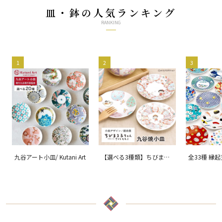
皿・鉢の人気ランキング
RANKING
1
2
3
九谷アート小皿/ Kutani Art
【選べる3種類】ちびまる
全33種 縁
子ちゃん 九谷焼小皿 / 銀
ョン 吉祥/ 
舟窯