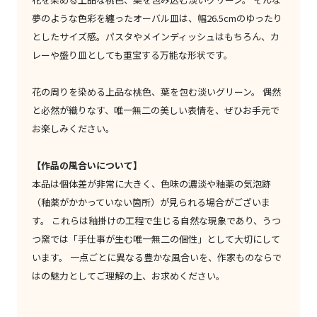
夢のような色彩を纏ったオーバル皿は、幅26.5cmのゆったり
としたサイズ感。パスタやメインディッシュはもちろん、カ
レーや盛り皿としても重宝する万能な形状です。
花の周りを染める上品な桃色、葉を包む淡いグリーン。 偶然
と必然が織りなす、唯一無二の美しい表情を、ぜひお手元で
お楽しみください。
【作品の風合いについて】
本品は個体差が非常に大きく、色味の濃淡や釉薬の気泡跡
（釉薬がかかっていない箇所）が見られる場合がございま
す。 これらは釉掛けの工程で生じる自然な現象であり、うつ
つ窯では「手仕事が生む唯一無二の個性」として大切にして
います。 一点ごとに異なる豊かな風合いを、作家ものならで
はの魅力としてご理解の上、お求めください。