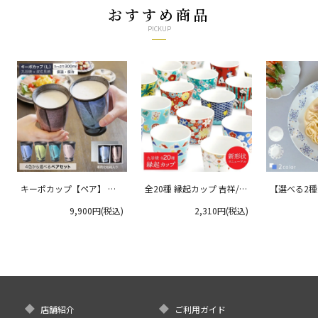
おすすめ商品
PICKUP
キーポカップ【ペア】 ラ
全20種 縁起カップ 吉祥/青
【選べる2
ージサイズ 300ml
郊窯
リムプレート
9,900円(税込)
2,310円(税込)
クタニ
店舗紹介
ご利用ガイド