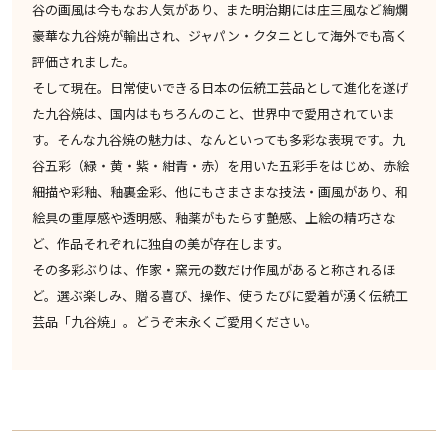
谷の画風は今もなお人気があり、また明治期には庄三風など絢爛
豪華な九谷焼が輸出され、ジャパン・クタニとして海外でも高く
評価されました。
そして現在。日常使いできる日本の伝統工芸品として進化を遂げ
た九谷焼は、国内はもちろんのこと、世界中で愛用されていま
す。そんな九谷焼の魅力は、なんといっても多彩な表現です。九
谷五彩（緑・黄・紫・紺青・赤）を用いた五彩手をはじめ、赤絵
細描や彩釉、釉裏金彩、他にもさまさまな技法・画風があり、和
絵具の重厚感や透明感、釉薬がもたらす艶感、上絵の精巧さな
ど、作品それぞれに独自の美が存在します。
その多彩ぶりは、作家・窯元の数だけ作風があると称されるほ
ど。選ぶ楽しみ、贈る喜び、操作、使うたびに愛着が湧く伝統工
芸品「九谷焼」。どうぞ末永くご愛用ください。