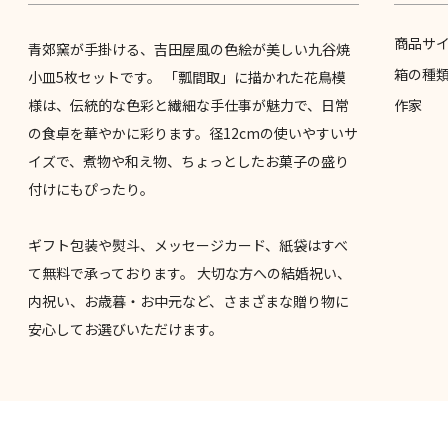
商品サ
青郊窯が手掛ける、吉田屋風の色絵が美しい九谷焼
箱の種
小皿5枚セットです。 「瓢間取」に描かれた花鳥模
様は、伝統的な色彩と繊細な手仕事が魅力で、日常
作家
の食卓を華やかに彩ります。径12cmの使いやすいサ
イズで、煮物や和え物、ちょっとしたお菓子の盛り
付けにもぴったり。
ギフト包装や熨斗、メッセージカード、紙袋はすべ
て無料で承っております。 大切な方への結婚祝い、
内祝い、お歳暮・お中元など、さまざまな贈り物に
安心してお選びいただけます。