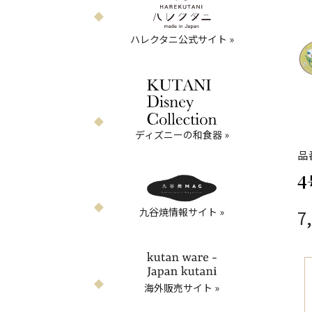
ハレクタニ公式サイト »
ディズニーの和食器 »
品
4
九谷焼情報サイト »
7
海外販売サイト »