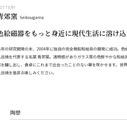
OTTERY
青郊窯
Seikougama
色絵磁器をもっと身近に現代生活に溶け込
長年の研究開発の末、2004年に独自の完全無鉛和絵具の開発に成功。
九谷焼を代表する名窯 青郊窯。透明感がありガラス質の色鮮やかな和絵
感を醸し出し、食卓にこれまで出会ったことのない華を咲かせます。世
九谷焼を是非お楽しみください。
陶歴