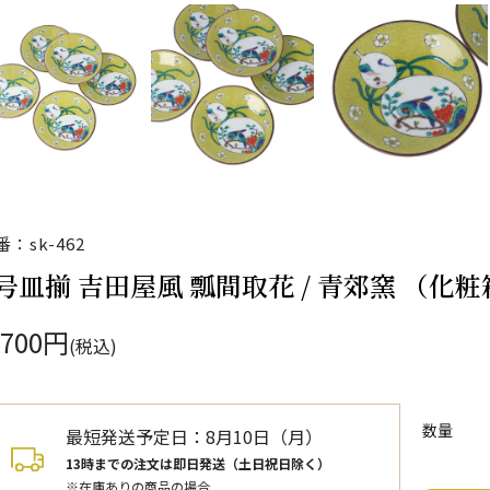
番：sk-462
号皿揃 吉田屋風 瓢間取花 / 青郊窯 （化
,700円
(税込)
数量
最短発送予定日：
8月10日（月）
13時までの注文は即日発送（土日祝日除く）
※在庫ありの商品の場合