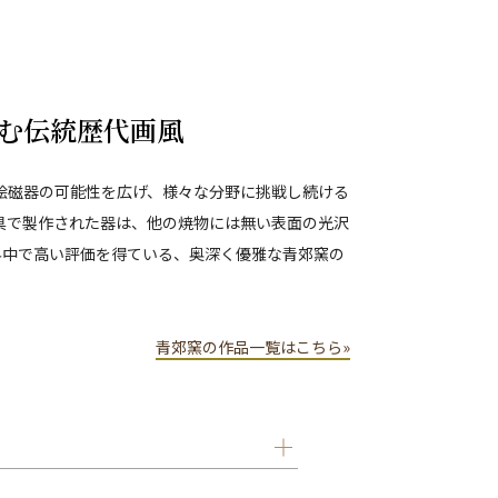
む伝統歴代画風
色絵磁器の可能性を広げ、様々な分野に挑戦し続ける
具で製作された器は、他の焼物には無い表面の光沢
界中で高い評価を得ている、奥深く優雅な青郊窯の
青郊窯の作品一覧はこちら»