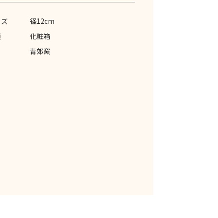
イズ
径12cm
類
化粧箱
青郊窯