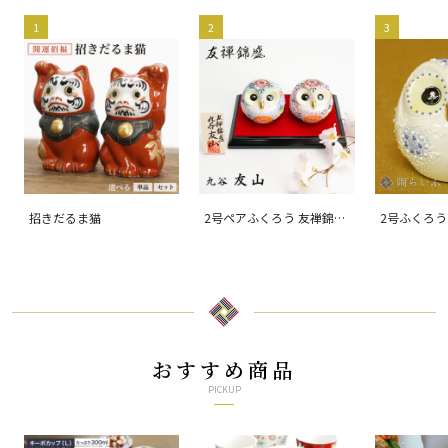
1
2
3
招きだるま猫
2号ペアふくろう 友禅錦
2号ふくろう
盛/友山
おすすめ商品
PICKUP