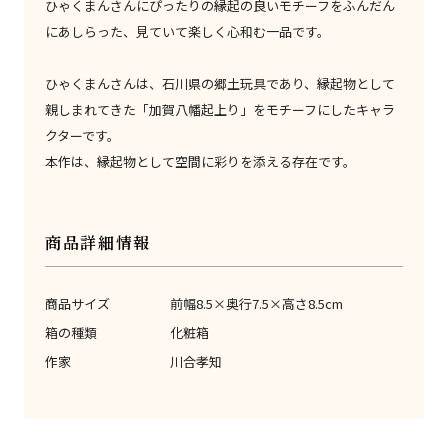
ひゃくまんさんにぴったりの縁起の良いモチーフをふんだん
にあしらった、見ていて楽しく心和む一品です。
ひゃくまんさんは、石川県の郷土玩具であり、縁起物として
親しまれてきた「加賀八幡起上り」をモチーフにしたキャラ
クターです。
本作は、縁起物として空間に彩りを添える存在です。
商品詳細情報
商品サイズ
前幅8.5×奥行7.5×高さ8.5cm
箱の種類
化粧箱
作家
川合孝知