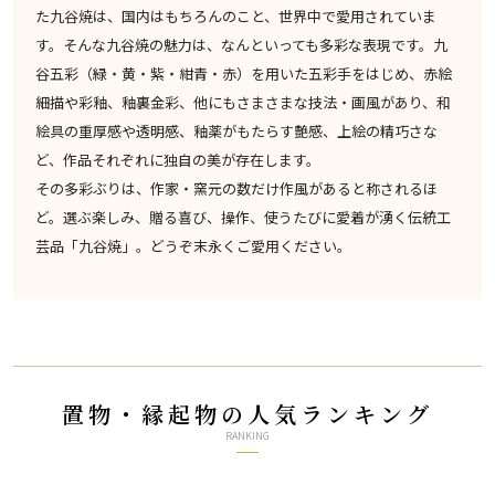
た九谷焼は、国内はもちろんのこと、世界中で愛用されていま
す。そんな九谷焼の魅力は、なんといっても多彩な表現です。九
谷五彩（緑・黄・紫・紺青・赤）を用いた五彩手をはじめ、赤絵
細描や彩釉、釉裏金彩、他にもさまさまな技法・画風があり、和
絵具の重厚感や透明感、釉薬がもたらす艶感、上絵の精巧さな
ど、作品それぞれに独自の美が存在します。
その多彩ぶりは、作家・窯元の数だけ作風があると称されるほ
ど。選ぶ楽しみ、贈る喜び、操作、使うたびに愛着が湧く伝統工
芸品「九谷焼」。どうぞ末永くご愛用ください。
置物・縁起物の人気ランキング
RANKING