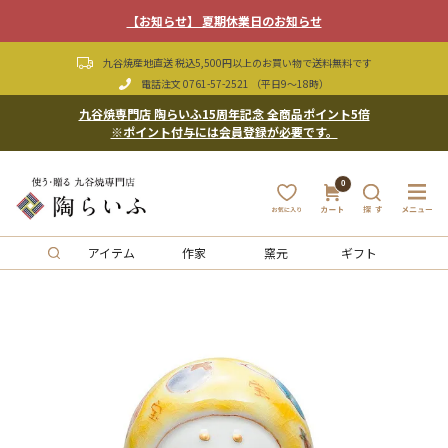
【お知らせ】 夏期休業日のお知らせ
九谷焼産地直送 税込5,500円以上のお買い物で送料無料です
電話注文
0761-57-2521
（平日9〜18時）
九谷焼専門店 陶らいふ15周年記念 全商品ポイント5倍
※ポイント付与には会員登録が必要です。
0
アイテム
作家
窯元
ギフト