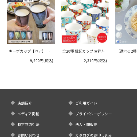
キーポカップ【ペア】 ラ
全20種 縁起カップ 吉祥/青
【選べる2
ージサイズ 300ml
郊窯
リムプレート
9,900円(税込)
2,310円(税込)
クタニ
店舗紹介
ご利用ガイド
メディア掲載
プライバシーポリシー
特定商取引法
法人・卸販売
お問い合わせ
カタログのお申し込み