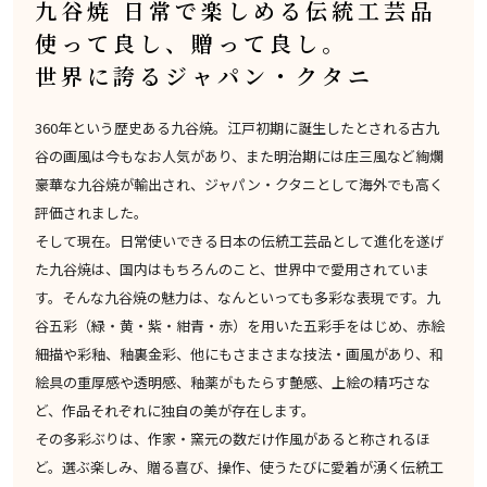
九谷焼 日常で楽しめる伝統工芸品
使って良し、贈って良し。
世界に誇るジャパン・クタニ
360年という歴史ある九谷焼。江戸初期に誕生したとされる古九
谷の画風は今もなお人気があり、また明治期には庄三風など絢爛
豪華な九谷焼が輸出され、ジャパン・クタニとして海外でも高く
評価されました。
そして現在。日常使いできる日本の伝統工芸品として進化を遂げ
た九谷焼は、国内はもちろんのこと、世界中で愛用されていま
す。そんな九谷焼の魅力は、なんといっても多彩な表現です。九
谷五彩（緑・黄・紫・紺青・赤）を用いた五彩手をはじめ、赤絵
細描や彩釉、釉裏金彩、他にもさまさまな技法・画風があり、和
絵具の重厚感や透明感、釉薬がもたらす艶感、上絵の精巧さな
ど、作品それぞれに独自の美が存在します。
その多彩ぶりは、作家・窯元の数だけ作風があると称されるほ
ど。選ぶ楽しみ、贈る喜び、操作、使うたびに愛着が湧く伝統工