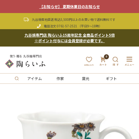
【お知らせ】 夏期休業日のお知らせ
九谷焼産地直送 税込5,500円以上のお買い物で送料無料です
電話注文
0761-57-2521
（平日9〜18時）
九谷焼専門店 陶らいふ15周年記念 全商品ポイント5倍
※ポイント付与には会員登録が必要です。
0
アイテム
作家
窯元
ギフト