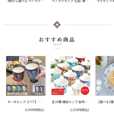
4色から選べる ペアマグカ
ペアマグカップ 花詰/ 青郊
マグカップ 
ップ 銀彩/ 宗秀窯
窯
窯
おすすめ商品
PICKUP
キーポカップ【ペア】 ラ
全20種 縁起カップ 吉祥/青
【選べる2
ージサイズ 300ml
郊窯
リムプレート
9,900円(税込)
2,310円(税込)
クタニ