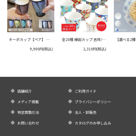
キーポカップ【ペア】 ラ
全20種 縁起カップ 吉祥/青
【選べる2
ージサイズ 300ml
郊窯
リムプレート
9,900円(税込)
2,310円(税込)
クタニ
店舗紹介
ご利用ガイド
メディア掲載
プライバシーポリシー
特定商取引法
法人・卸販売
お問い合わせ
カタログのお申し込み