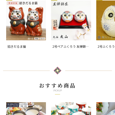
招きだるま猫
2号ペアふくろう 友禅錦
2号ふくろう
盛/友山
おすすめ商品
PICKUP