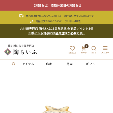
【お知らせ】 夏期休業日のお知らせ
九谷焼産地直送 税込5,500円以上のお買い物で送料無料です
電話注文
0761-57-2521
（平日9〜18時）
九谷焼専門店 陶らいふ15周年記念 全商品ポイント5倍
※ポイント付与には会員登録が必要です。
0
アイテム
作家
窯元
ギフト