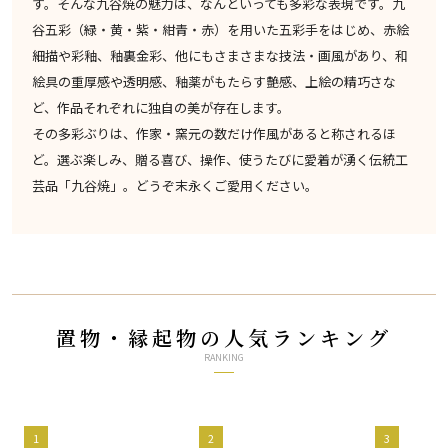
す。そんな九谷焼の魅力は、なんといっても多彩な表現です。九
谷五彩（緑・黄・紫・紺青・赤）を用いた五彩手をはじめ、赤絵
細描や彩釉、釉裏金彩、他にもさまさまな技法・画風があり、和
絵具の重厚感や透明感、釉薬がもたらす艶感、上絵の精巧さな
ど、作品それぞれに独自の美が存在します。
その多彩ぶりは、作家・窯元の数だけ作風があると称されるほ
ど。選ぶ楽しみ、贈る喜び、操作、使うたびに愛着が湧く伝統工
芸品「九谷焼」。どうぞ末永くご愛用ください。
置物・縁起物の人気ランキング
RANKING
1
2
3