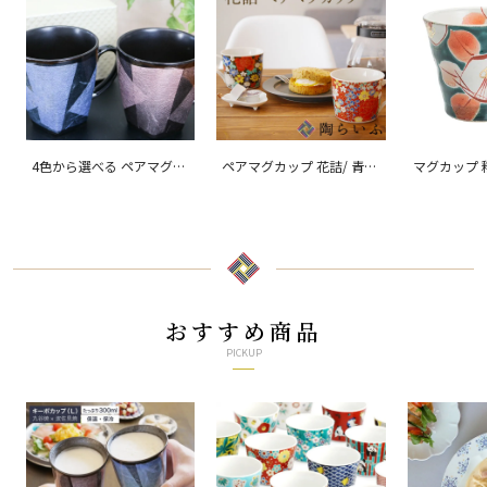
4色から選べる ペアマグカ
ペアマグカップ 花詰/ 青郊
マグカップ 
ップ 銀彩/ 宗秀窯
窯
窯
おすすめ商品
PICKUP