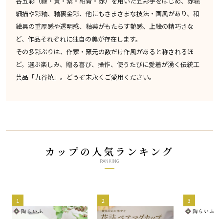
谷五彩（緑・黄・紫・紺青・赤）を用いた五彩手をはじめ、赤絵
細描や彩釉、釉裏金彩、他にもさまさまな技法・画風があり、和
絵具の重厚感や透明感、釉薬がもたらす艶感、上絵の精巧さな
ど、作品それぞれに独自の美が存在します。
その多彩ぶりは、作家・窯元の数だけ作風があると称されるほ
ど。選ぶ楽しみ、贈る喜び、操作、使うたびに愛着が湧く伝統工
芸品「九谷焼」。どうぞ末永くご愛用ください。
カップの人気ランキング
RANKING
1
2
3