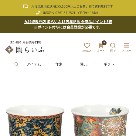
九谷焼産地直送 税込5,500円以上のお買い物で送料無料です
電話注文
0761-57-2521
（平日9〜18時）
九谷焼専門店 陶らいふ15周年記念 全商品ポイント5倍
※ポイント付与には会員登録が必要です。
0
アイテム
作家
窯元
ギフト