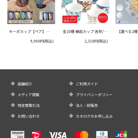
キーポカップ【ペア】 ラ
全20種 縁起カップ 吉祥/青
【選べる2
ージサイズ 300ml
郊窯
リムプレート
9,900円(税込)
2,310円(税込)
クタニ
店舗紹介
ご利用ガイド
メディア掲載
プライバシーポリシー
特定商取引法
法人・卸販売
お問い合わせ
カタログのお申し込み