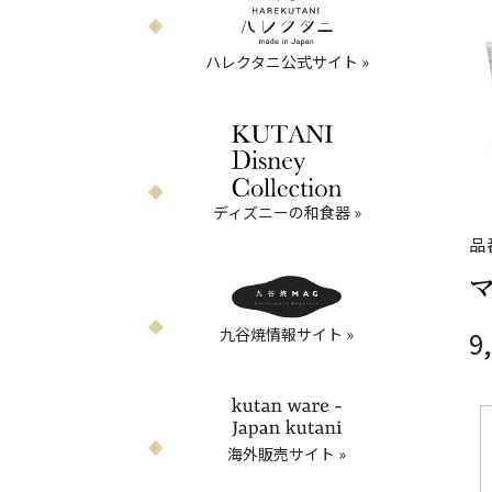
ハレクタニ公式サイト »
ディズニーの和食器 »
品
マ
九谷焼情報サイト »
9
海外販売サイト »