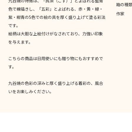
九谷焼の特徴は、「呉須（ごす）」とよばれる藍青
箱の種
色で線描きし、「五彩」とよばれる、赤・黄・緑・
作家
紫・紺青の5色での絵の具を厚く盛り上げて塗る彩法
です。
絵柄は大胆な上絵付けがなされており、力強い印象
を与えます。
こちらの商品は日用使いにも贈り物にもおすすめで
す。
九谷焼の色彩の深みと厚く盛り上げる着彩の、風合
いをお楽しみください。