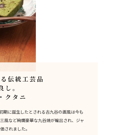
める伝統工芸品
良し。
・クタニ
戸初期に誕生したとされる古九谷の画風は今も
庄三風など絢爛豪華な九谷焼が輸出され、ジャ
評価されました。