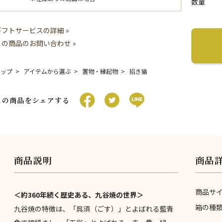
数量
ギフトサービスの詳細 »
この商品のお問い合わせ »
トップ
アイテムから選ぶ
置物・縁起物
招き猫
この商品をシェアする
商品説明
商品
商品サ
＜約360年続く歴史ある、九谷焼の世界＞
箱の種
九谷焼の特徴は、「呉須（ごす）」とよばれる藍青