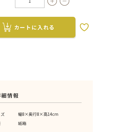
カートに入れる
お気に入りボタン
詳細情報
イズ
幅8×奥行8×高14cm
類
紙箱