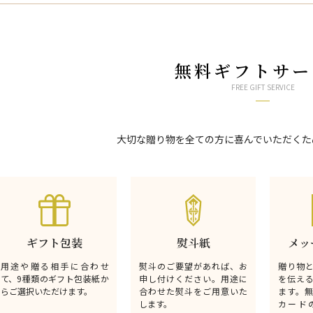
無料ギフトサー
FREE GIFT SERVICE
大切な贈り物を全ての方に喜んでいただくた
ギフト包装
熨斗紙
メッ
用途や贈る相手に合わせ
熨斗のご要望があれば、お
贈り物
て、9種類のギフト包装紙か
申し付けください。用途に
を伝え
らご選択いただけます。
合わせた熨斗をご用意いた
ます。
します。
カード