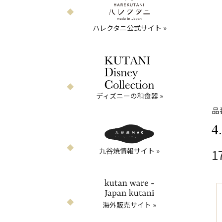
ハレクタニ公式サイト »
ディズニーの和食器 »
品
4
九谷焼情報サイト »
1
海外販売サイト »