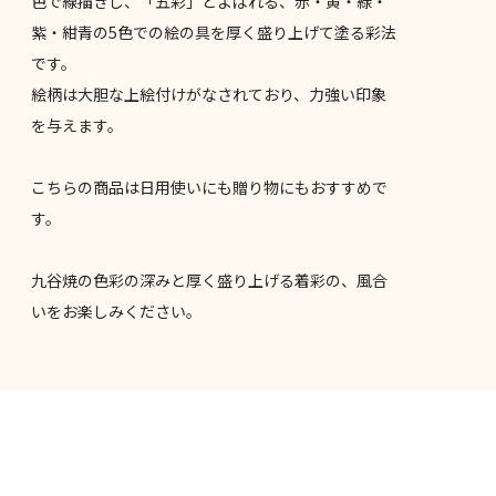
色で線描きし、「五彩」とよばれる、赤・黄・緑・
紫・紺青の5色での絵の具を厚く盛り上げて塗る彩法
です。
絵柄は大胆な上絵付けがなされており、力強い印象
を与えます。
こちらの商品は日用使いにも贈り物にもおすすめで
す。
九谷焼の色彩の深みと厚く盛り上げる着彩の、風合
いをお楽しみください。