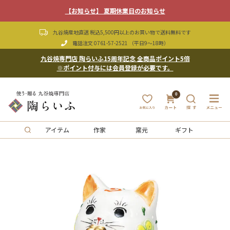
【お知らせ】 夏期休業日のお知らせ
九谷焼産地直送 税込5,500円以上のお買い物で送料無料です
電話注文
0761-57-2521
（平日9〜18時）
九谷焼専門店 陶らいふ15周年記念 全商品ポイント5倍
※ポイント付与には会員登録が必要です。
0
アイテム
作家
窯元
ギフト