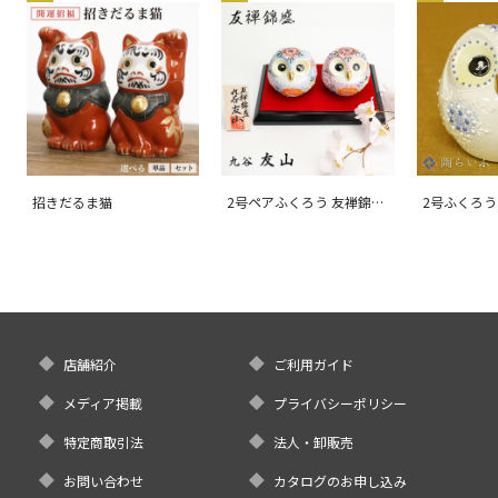
招きだるま猫
2号ペアふくろう 友禅錦
2号ふくろう
盛/友山
店舗紹介
ご利用ガイド
メディア掲載
プライバシーポリシー
特定商取引法
法人・卸販売
お問い合わせ
カタログのお申し込み