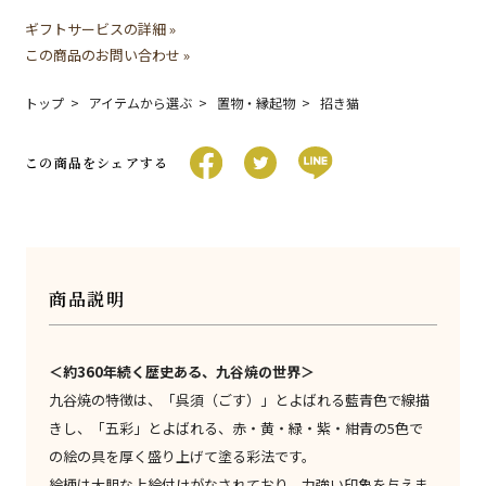
ギフトサービスの詳細 »
この商品のお問い合わせ »
トップ
アイテムから選ぶ
置物・縁起物
招き猫
この商品をシェアする
商品説明
＜約360年続く歴史ある、九谷焼の世界＞
九谷焼の特徴は、「呉須（ごす）」とよばれる藍青色で線描
きし、「五彩」とよばれる、赤・黄・緑・紫・紺青の5色で
の絵の具を厚く盛り上げて塗る彩法です。
絵柄は大胆な上絵付けがなされており、力強い印象を与えま