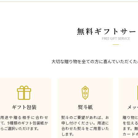
無料ギフトサー
FREE GIFT SERVICE
大切な贈り物を全ての方に喜んでいただくた
ギフト包装
熨斗紙
メッ
用途や贈る相手に合わせ
熨斗のご要望があれば、お
贈り物
て、9種類のギフト包装紙か
申し付けください。用途に
を伝え
らご選択いただけます。
合わせた熨斗をご用意いた
ます。
します。
カード