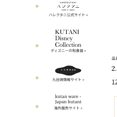
ハレクタニ公式サイト »
ディズニーの和食器 »
品
2
九谷焼情報サイト »
1
海外販売サイト »