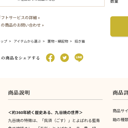
数量
ギフトサービスの詳細 »
この商品のお問い合わせ »
トップ
アイテムから選ぶ
置物・縁起物
招き猫
この商品をシェアする
商品説明
商品
商品サ
＜約360年続く歴史ある、九谷焼の世界＞
箱の種
九谷焼の特徴は、「呉須（ごす）」とよばれる藍青