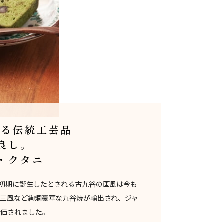
める伝統工芸品
良し。
・クタニ
戸初期に誕生したとされる古九谷の画風は今も
庄三風など絢爛豪華な九谷焼が輸出され、ジャ
評価されました。