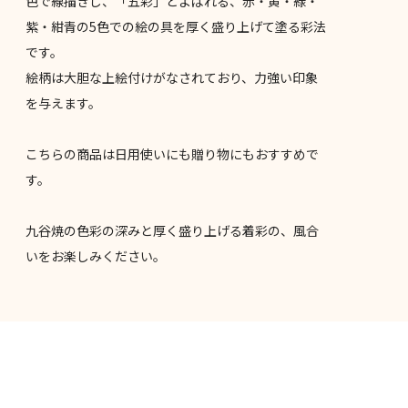
色で線描きし、「五彩」とよばれる、赤・黄・緑・
紫・紺青の5色での絵の具を厚く盛り上げて塗る彩法
です。
絵柄は大胆な上絵付けがなされており、力強い印象
を与えます。
こちらの商品は日用使いにも贈り物にもおすすめで
す。
九谷焼の色彩の深みと厚く盛り上げる着彩の、風合
いをお楽しみください。