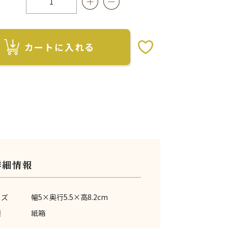
カートに入れる
お気に入りボタン
詳細情報
イズ
幅5×奥行5.5×高8.2cm
類
紙箱