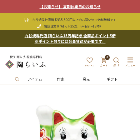
【お知らせ】 夏期休業日のお知らせ
九谷焼産地直送 税込5,500円以上のお買い物で送料無料です
電話注文
0761-57-2521
（平日9〜18時）
九谷焼専門店 陶らいふ15周年記念 全商品ポイント5倍
※ポイント付与には会員登録が必要です。
0
アイテム
作家
窯元
ギフト