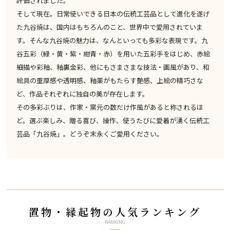
評価されました。
そして現在。日常使いできる日本の伝統工芸品として進化を遂げ
た九谷焼は、国内はもちろんのこと、世界中で愛用されていま
す。そんな九谷焼の魅力は、なんといっても多彩な表現です。九
谷五彩（緑・黄・紫・紺青・赤）を用いた五彩手をはじめ、赤絵
細描や彩釉、釉裏金彩、他にもさまさまな技法・画風があり、和
絵具の重厚感や透明感、釉薬がもたらす艶感、上絵の精巧さな
ど、作品それぞれに独自の美が存在します。
その多彩ぶりは、作家・窯元の数だけ作風があると称されるほ
ど。選ぶ楽しみ、贈る喜び、操作、使うたびに愛着が湧く伝統工
芸品「九谷焼」。どうぞ末永くご愛用ください。
置物・縁起物の人気ランキング
RANKING