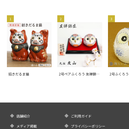
1
2
3
招きだるま猫
2号ペアふくろう 友禅錦
2号ふくろう
盛/友山
店舗紹介
ご利用ガイド
メディア掲載
プライバシーポリシー