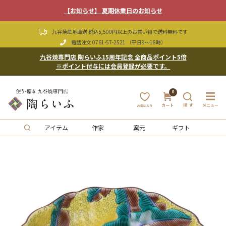
【お知らせ】 夏期休業日のお知らせ
九谷焼産地直送 税込5,500円以上のお買い物で送料無料です
電話注文
0761-57-2521
（平日9〜18時）
九谷焼専門店 陶らいふ15周年記念 全商品ポイント5倍
※ポイント付与には会員登録が必要です。
0
アイテム
作家
窯元
ギフト