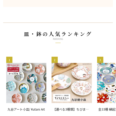
皿・鉢の人気ランキング
RANKING
1
2
3
九谷アート小皿/ Kutani Art
【選べる3種類】ちびまる
全33種 縁
子ちゃん 九谷焼小皿 / 銀
ョン 吉祥/ 