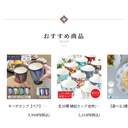
舟窯
おすすめ商品
PICKUP
キーポカップ【ペア】 ラ
全20種 縁起カップ 吉祥/青
【選べる2
ージサイズ 300ml
郊窯
リムプレート
9,900円(税込)
2,310円(税込)
クタニ