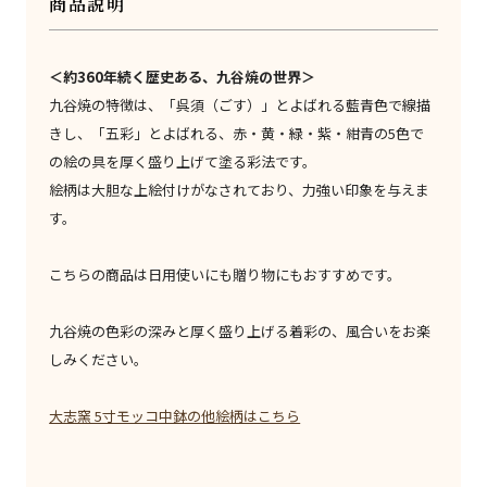
商品説明
＜約360年続く歴史ある、九谷焼の世界＞
九谷焼の特徴は、「呉須（ごす）」とよばれる藍青色で線描
きし、「五彩」とよばれる、赤・黄・緑・紫・紺青の5色で
の絵の具を厚く盛り上げて塗る彩法です。
絵柄は大胆な上絵付けがなされており、力強い印象を与えま
す。
こちらの商品は日用使いにも贈り物にもおすすめです。
九谷焼の色彩の深みと厚く盛り上げる着彩の、風合いをお楽
しみください。
大志窯 5寸モッコ中鉢の他絵柄はこちら