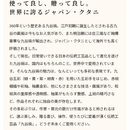
使って良し、贈って良し。
世界に誇るジャパン・クタニ
360年という歴史ある九谷焼。江戸初期に誕生したとされる古九
谷の画風は今もなお人気があり、また明治期には庄三風など絢爛
豪華な九谷焼が輸出され、ジャパン・クタニとして海外でも高く
評価されました。
そして現在。日常使いできる日本の伝統工芸品として進化を遂げ
た九谷焼は、国内はもちろんのこと、世界中で愛用されていま
す。そんな九谷焼の魅力は、なんといっても多彩な表現です。九
谷五彩（緑・黄・紫・紺青・赤）を用いた五彩手をはじめ、赤絵
細描や彩釉、釉裏金彩、他にもさまさまな技法・画風があり、和
絵具の重厚感や透明感、釉薬がもたらす艶感、上絵の精巧さな
ど、作品それぞれに独自の美が存在します。
その多彩ぶりは、作家・窯元の数だけ作風があると称されるほ
ど。選ぶ楽しみ、贈る喜び、操作、使うたびに愛着が湧く伝統工
芸品「九谷焼」。どうぞ末永くご愛用ください。