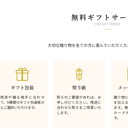
無料ギフトサー
FREE GIFT SERVICE
大切な贈り物を全ての方に喜んでいただくた
ギフト包装
熨斗紙
メッ
用途や贈る相手に合わせ
熨斗のご要望があれば、お
贈り物
て、9種類のギフト包装紙か
申し付けください。用途に
を伝え
らご選択いただけます。
合わせた熨斗をご用意いた
ます。
します。
カード
す。