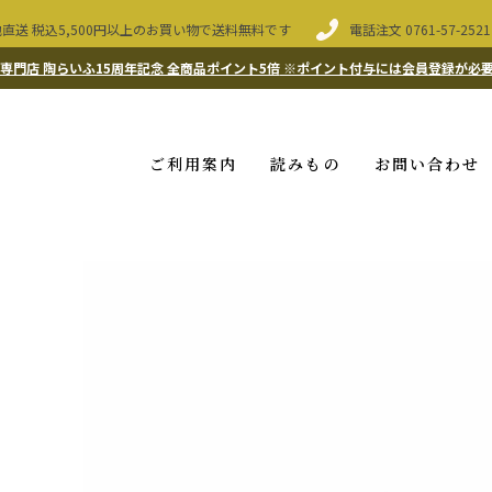
直送 税込5,500円以上のお買い物で送料無料です
電話注文
0761-57-2521
専門店 陶らいふ15周年記念 全商品ポイント5倍
※ポイント付与には会員登録が必
ご利用案内
読みもの
お問い合わせ