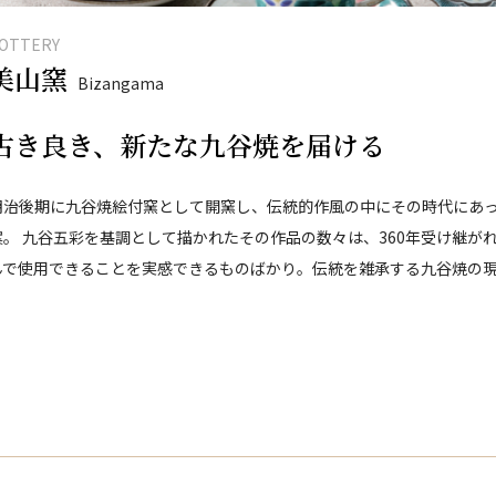
OTTERY
美山窯
Bizangama
古き良き、新たな九谷焼を届ける
明治後期に九谷焼絵付窯として開窯し、伝統的作風の中にその時代にあっ
案。 九谷五彩を基調として描かれたその作品の数々は、360年受け継が
んで使用できることを実感できるものばかり。伝統を雑承する九谷焼の