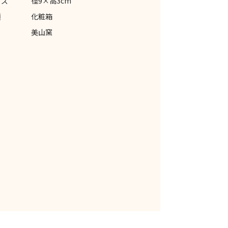
イズ
径9×高3cm
類
化粧箱
美山窯