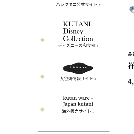
ハレクタニ公式サイト »
ディズニーの和食器 »
品番
祥
九谷焼情報サイト »
4
海外販売サイト »