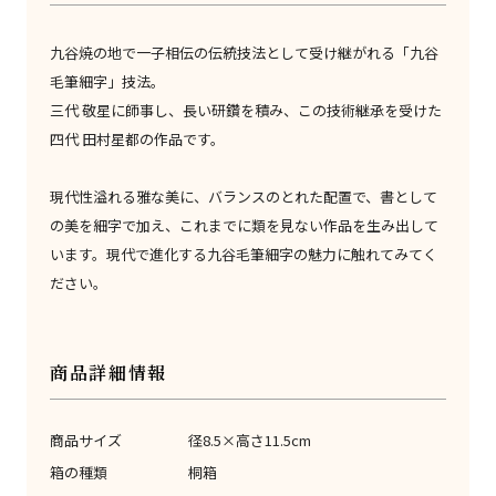
九谷焼の地で一子相伝の伝統技法として受け継がれる「九谷
毛筆細字」技法。
三代 敬星に師事し、長い研鑽を積み、この技術継承を受けた
四代 田村星都の作品です。
現代性溢れる雅な美に、バランスのとれた配置で、書として
の美を細字で加え、これまでに類を見ない作品を生み出して
います。現代で進化する九谷毛筆細字の魅力に触れてみてく
ださい。
商品詳細情報
商品サイズ
径8.5×高さ11.5cm
箱の種類
桐箱