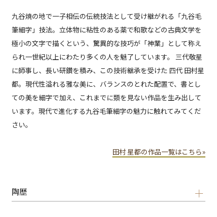
九谷焼の地で一子相伝の伝統技法として受け継がれる「九谷毛
筆細字」技法。立体物に粘性のある薬で和歌などの古典文学を
極小の文字で描くという、驚異的な技巧が「神業」として称え
られ一世紀以上にわたり多くの人を魅了しています。 三代敬星
に師事し、長い研鑽を積み、この技術継承を受けた 四代 田村星
都。現代性溢れる雅な美に、バランスのとれた配置で、書とし
ての美を細字で加え、これまでに類を見ない作品を生み出して
います。現代で進化する九谷毛筆細字の魅力に触れてみてくだ
さい。
田村 星都の作品一覧はこちら»
陶歴