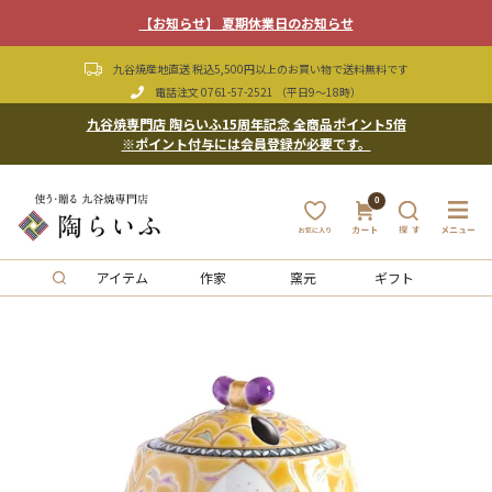
【お知らせ】 夏期休業日のお知らせ
九谷焼産地直送 税込5,500円以上のお買い物で送料無料です
電話注文
0761-57-2521
（平日9〜18時）
九谷焼専門店 陶らいふ15周年記念 全商品ポイント5倍
※ポイント付与には会員登録が必要です。
0
アイテム
作家
窯元
ギフト