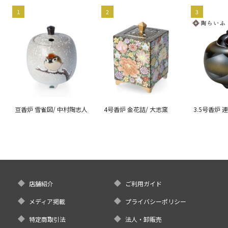
1
2
3
豆香炉 雪雀図/ 中村陶志人
4号香炉 金花詰/ 大志窯
3.5号香炉 
店舗紹介
ご利用ガイド
メディア掲載
プライバシーポリシー
特定商取引法
法人・卸販売