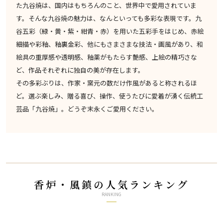
た九谷焼は、国内はもちろんのこと、世界中で愛用されていま
す。そんな九谷焼の魅力は、なんといっても多彩な表現です。九
谷五彩（緑・黄・紫・紺青・赤）を用いた五彩手をはじめ、赤絵
細描や彩釉、釉裏金彩、他にもさまさまな技法・画風があり、和
絵具の重厚感や透明感、釉薬がもたらす艶感、上絵の精巧さな
ど、作品それぞれに独自の美が存在します。
その多彩ぶりは、作家・窯元の数だけ作風があると称されるほ
ど。選ぶ楽しみ、贈る喜び、操作、使うたびに愛着が湧く伝統工
芸品「九谷焼」。どうぞ末永くご愛用ください。
香炉・風鎮の人気ランキング
RANKING