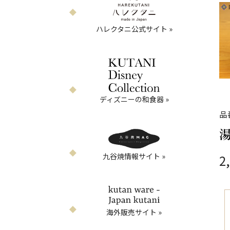
ハレクタニ公式サイト »
ディズニーの和食器 »
品
湯
九谷焼情報サイト »
2
海外販売サイト »