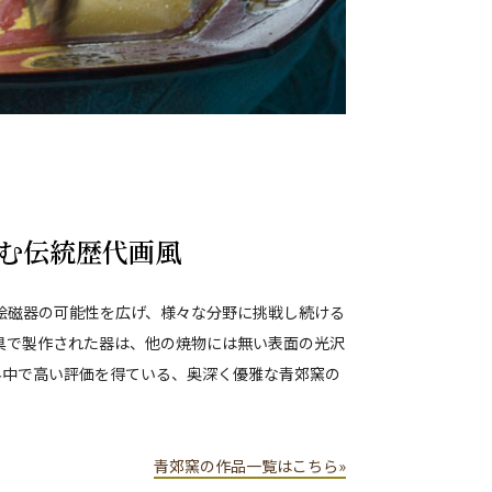
む伝統歴代画風
色絵磁器の可能性を広げ、様々な分野に挑戦し続ける
具で製作された器は、他の焼物には無い表面の光沢
界中で高い評価を得ている、奥深く優雅な青郊窯の
青郊窯の作品一覧はこちら»