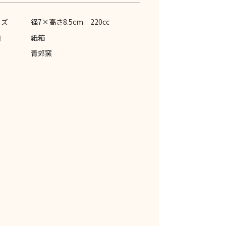
イズ
径7×高さ8.5cm 220cc
類
紙箱
青郊窯