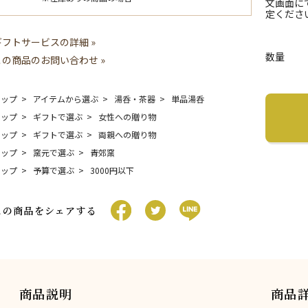
文画面に
定くださ
ギフトサービスの詳細 »
数量
この商品のお問い合わせ »
トップ
アイテムから選ぶ
湯呑・茶器
単品湯呑
トップ
ギフトで選ぶ
女性への贈り物
トップ
ギフトで選ぶ
両親への贈り物
トップ
窯元で選ぶ
青郊窯
トップ
予算で選ぶ
3000円以下
この商品をシェアする
商品説明
商品