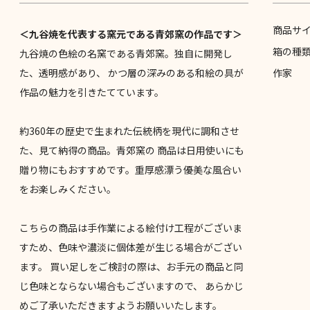
商品サ
＜九谷焼を代表する窯元である青郊窯の作品です＞
箱の種
九谷焼の色絵の名窯である青郊窯。独自に開発し
た、透明感があり、 かつ層の深みのある和絵の具が
作家
作品の魅力を引きたてています。
約360年の歴史で生まれた伝統柄を現代に調和させ
た、見て納得の商品。青郊窯の 商品は日用使いにも
贈り物にもおすすめです。重厚感漂う優美な風合い
をお楽しみください。
こちらの商品は手作業による絵付け工程がございま
すため、色味や濃淡に個体差が生じる場合がござい
ます。 買い足しをご検討の際は、お手元の商品と同
じ色味とならない場合もございますので、 あらかじ
めご了承いただきますようお願いいたします。