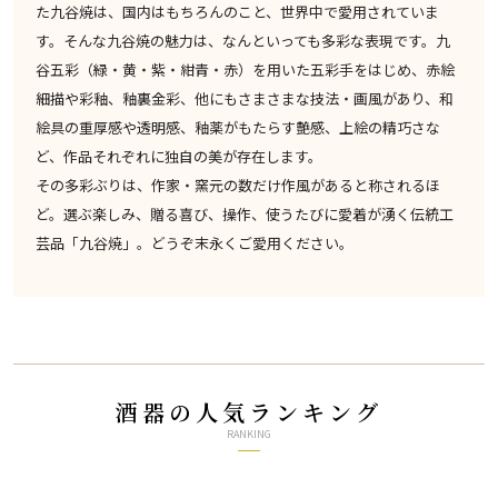
た九谷焼は、国内はもちろんのこと、世界中で愛用されていま
す。そんな九谷焼の魅力は、なんといっても多彩な表現です。九
谷五彩（緑・黄・紫・紺青・赤）を用いた五彩手をはじめ、赤絵
細描や彩釉、釉裏金彩、他にもさまさまな技法・画風があり、和
絵具の重厚感や透明感、釉薬がもたらす艶感、上絵の精巧さな
ど、作品それぞれに独自の美が存在します。
その多彩ぶりは、作家・窯元の数だけ作風があると称されるほ
ど。選ぶ楽しみ、贈る喜び、操作、使うたびに愛着が湧く伝統工
芸品「九谷焼」。どうぞ末永くご愛用ください。
酒器の人気ランキング
RANKING