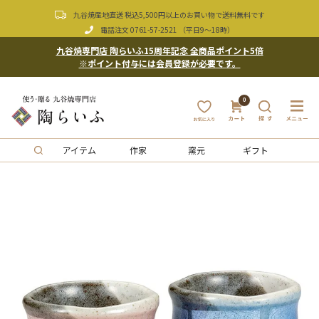
九谷焼産地直送 税込5,500円以上のお買い物で送料無料です
電話注文
0761-57-2521
（平日9〜18時）
九谷焼専門店 陶らいふ15周年記念 全商品ポイント5倍
※ポイント付与には会員登録が必要です。
0
アイテム
作家
窯元
ギフト