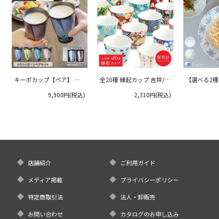
キーポカップ【ペア】 ラ
全20種 縁起カップ 吉祥/青
【選べる2
ージサイズ 300ml
郊窯
リムプレート
9,900円(税込)
2,310円(税込)
クタニ
店舗紹介
ご利用ガイド
メディア掲載
プライバシーポリシー
特定商取引法
法人・卸販売
お問い合わせ
カタログのお申し込み