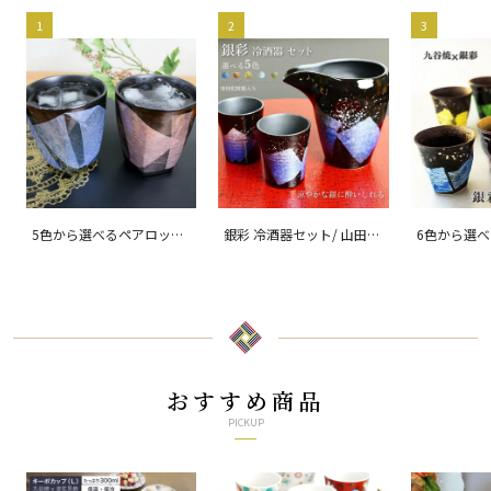
1
2
3
5色から選べるペアロック
銀彩 冷酒器セット/ 山田
6色から選べ
カップ 銀彩/ 宗秀窯
孝夫
酎カップ
おすすめ商品
PICKUP