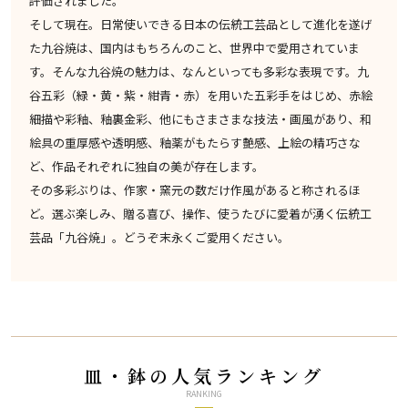
評価されました。
そして現在。日常使いできる日本の伝統工芸品として進化を遂げ
た九谷焼は、国内はもちろんのこと、世界中で愛用されていま
す。そんな九谷焼の魅力は、なんといっても多彩な表現です。九
谷五彩（緑・黄・紫・紺青・赤）を用いた五彩手をはじめ、赤絵
細描や彩釉、釉裏金彩、他にもさまさまな技法・画風があり、和
絵具の重厚感や透明感、釉薬がもたらす艶感、上絵の精巧さな
ど、作品それぞれに独自の美が存在します。
その多彩ぶりは、作家・窯元の数だけ作風があると称されるほ
ど。選ぶ楽しみ、贈る喜び、操作、使うたびに愛着が湧く伝統工
芸品「九谷焼」。どうぞ末永くご愛用ください。
皿・鉢の人気ランキング
RANKING