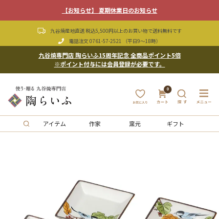
【お知らせ】 夏期休業日のお知らせ
九谷焼産地直送 税込5,500円以上のお買い物で送料無料です
電話注文
0761-57-2521
（平日9〜18時）
九谷焼専門店 陶らいふ15周年記念 全商品ポイント5倍
※ポイント付与には会員登録が必要です。
0
アイテム
作家
窯元
ギフト