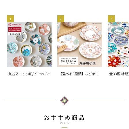
1
2
3
九谷アート小皿/ Kutani Art
【選べる3種類】ちびまる
全33種 縁
子ちゃん 九谷焼小皿 / 銀
ョン 吉祥/ 
舟窯
おすすめ商品
PICKUP