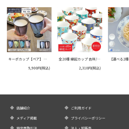
キーポカップ【ペア】 ラ
全20種 縁起カップ 吉祥/青
【選べる2
ージサイズ 300ml
郊窯
リムプレート
9,900円(税込)
2,310円(税込)
クタニ
店舗紹介
ご利用ガイド
メディア掲載
プライバシーポリシー
特定商取引法
法人・卸販売