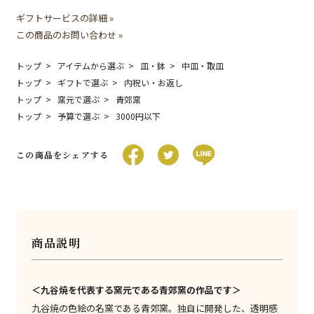
ギフトサービスの詳細 »
この商品のお問い合わせ »
トップ
アイテムから選ぶ
皿・鉢
中皿・取皿
トップ
ギフトで選ぶ
内祝い・お返し
トップ
窯元で選ぶ
青郊窯
トップ
予算で選ぶ
3000円以下
この商品をシェアする
商品説明
＜九谷焼を代表する窯元である青郊窯の作品です＞
九谷焼の色絵の名窯である青郊窯。独自に開発した、透明感