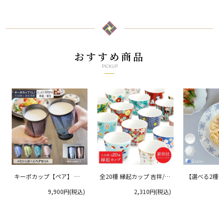
おすすめ商品
PICKUP
キーポカップ【ペア】 ラ
全20種 縁起カップ 吉祥/青
【選べる2
ージサイズ 300ml
郊窯
リムプレート
9,900円(税込)
2,310円(税込)
クタニ