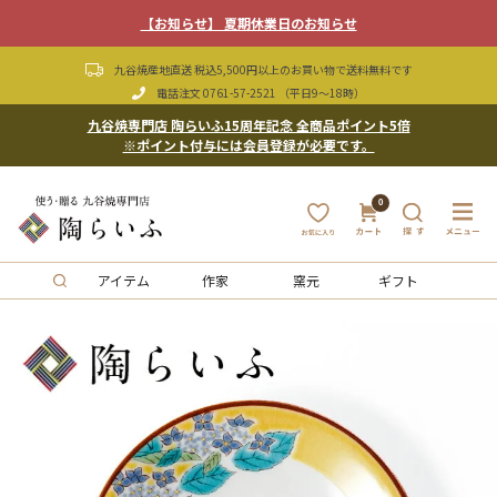
【お知らせ】 夏期休業日のお知らせ
九谷焼産地直送 税込5,500円以上のお買い物で送料無料です
電話注文
0761-57-2521
（平日9〜18時）
九谷焼専門店 陶らいふ15周年記念 全商品ポイント5倍
※ポイント付与には会員登録が必要です。
0
アイテム
作家
窯元
ギフト