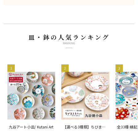
皿・鉢の人気ランキング
RANKING
1
2
3
九谷アート小皿/ Kutani Art
【選べる3種類】ちびまる
全33種 縁
子ちゃん 九谷焼小皿 / 銀
ョン 吉祥/ 
舟窯