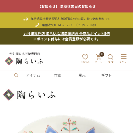
【お知らせ】 夏期休業日のお知らせ
九谷焼産地直送 税込5,500円以上のお買い物で送料無料です
電話注文
0761-57-2521
（平日9〜18時）
九谷焼専門店 陶らいふ15周年記念 全商品ポイント5倍
※ポイント付与には会員登録が必要です。
0
アイテム
作家
窯元
ギフト