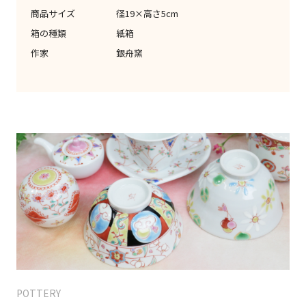
商品サイズ
径19×高さ5cm
箱の種類
紙箱
作家
銀舟窯
POTTERY