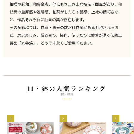
細描や彩釉、釉裏金彩、他にもさまさまな技法・画風があり、和
絵具の重厚感や透明感、釉薬がもたらす艶感、上絵の精巧さな
ど、作品それぞれに独自の美が存在します。
その多彩ぶりは、作家・窯元の数だけ作風があると称されるほ
ど。選ぶ楽しみ、贈る喜び、操作、使うたびに愛着が湧く伝統工
芸品「九谷焼」。どうぞ末永くご愛用ください。
皿・鉢の人気ランキング
RANKING
1
2
3