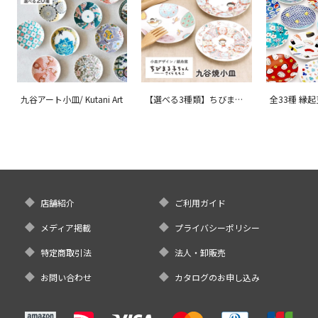
九谷アート小皿/ Kutani Art
【選べる3種類】ちびまる
全33種 縁
子ちゃん 九谷焼小皿 / 銀
ョン 吉祥/ 
舟窯
店舗紹介
ご利用ガイド
メディア掲載
プライバシーポリシー
特定商取引法
法人・卸販売
お問い合わせ
カタログのお申し込み