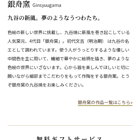
銀舟窯
Ginsyuugama
九谷の新風。夢のようなうつわたち。
色絵の新しい世界に挑載し、九谷焼に新風を巻き起こしている
人気窯元、4代目「銀舟窯」。初代文吉（明治期） は九谷の名
エとして調われています。使う人がうっとりするような優しい
中間色を主に用いて、繊細で華やかに絵柄を描き、夢のような
色絵の世界にいざないます。心から器を楽しんでほしいと切に
願いながら細部までこだわりをもって作陶をする銀舟案。とう
ぞ銀舟窯の九谷焼をお楽しみください。
銀舟窯の作品一覧はこちら»
無料ギフトサービス