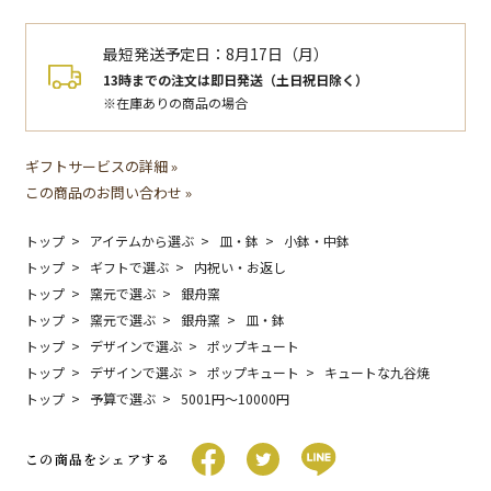
最短発送予定日：
8月17日（月）
13時までの注文は即日発送（土日祝日除く）
※在庫ありの商品の場合
ギフトサービスの詳細 »
この商品のお問い合わせ »
トップ
アイテムから選ぶ
皿・鉢
小鉢・中鉢
トップ
ギフトで選ぶ
内祝い・お返し
トップ
窯元で選ぶ
銀舟窯
トップ
窯元で選ぶ
銀舟窯
皿・鉢
トップ
デザインで選ぶ
ポップキュート
トップ
デザインで選ぶ
ポップキュート
キュートな九谷焼
トップ
予算で選ぶ
5001円〜10000円
この商品をシェアする