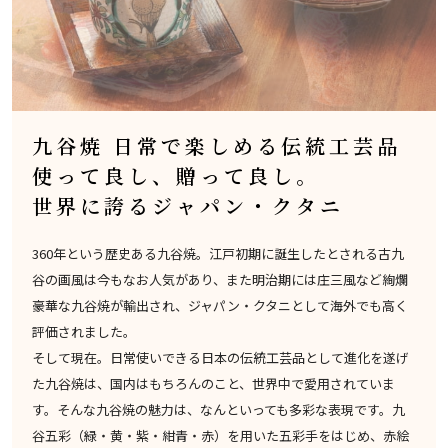
九谷焼 日常で楽しめる伝統工芸品
使って良し、贈って良し。
世界に誇るジャパン・クタニ
360年という歴史ある九谷焼。江戸初期に誕生したとされる古九
谷の画風は今もなお人気があり、また明治期には庄三風など絢爛
豪華な九谷焼が輸出され、ジャパン・クタニとして海外でも高く
評価されました。
そして現在。日常使いできる日本の伝統工芸品として進化を遂げ
た九谷焼は、国内はもちろんのこと、世界中で愛用されていま
す。そんな九谷焼の魅力は、なんといっても多彩な表現です。九
谷五彩（緑・黄・紫・紺青・赤）を用いた五彩手をはじめ、赤絵