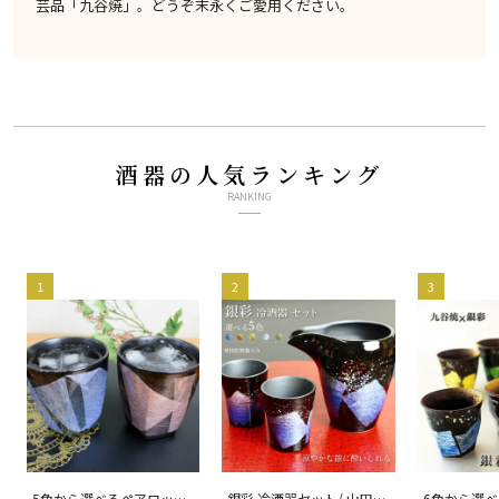
芸品「九谷焼」。どうぞ末永くご愛用ください。
酒器の人気ランキング
RANKING
1
2
3
5色から選べるペアロック
銀彩 冷酒器セット/ 山田
6色から選べ