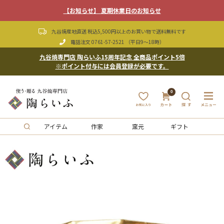
【お知らせ】 夏期休業日のお知らせ
九谷焼産地直送 税込5,500円以上のお買い物で送料無料です
電話注文
0761-57-2521
（平日9〜18時）
九谷焼専門店 陶らいふ15周年記念 全商品ポイント5倍
※ポイント付与には会員登録が必要です。
0
アイテム
作家
窯元
ギフト