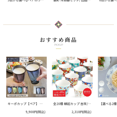
カップ 銀彩/ 宗秀窯
孝夫
酎カップ
おすすめ商品
PICKUP
キーポカップ【ペア】 ラ
全20種 縁起カップ 吉祥/青
【選べる2
ージサイズ 300ml
郊窯
リムプレート
9,900円(税込)
2,310円(税込)
クタニ