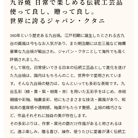
九谷焼 日常で楽しめる伝統工芸品
使って良し、贈って良し。
世界に誇るジャパン・クタニ
360年という歴史ある九谷焼。江戸初期に誕生したとされる古九
谷の画風は今もなお人気があり、また明治期には庄三風など絢爛
豪華な九谷焼が輸出され、ジャパン・クタニとして海外でも高く
評価されました。
そして現在。日常使いできる日本の伝統工芸品として進化を遂げ
た九谷焼は、国内はもちろんのこと、世界中で愛用されていま
す。そんな九谷焼の魅力は、なんといっても多彩な表現です。九
谷五彩（緑・黄・紫・紺青・赤）を用いた五彩手をはじめ、赤絵
細描や彩釉、釉裏金彩、他にもさまさまな技法・画風があり、和
絵具の重厚感や透明感、釉薬がもたらす艶感、上絵の精巧さな
ど、作品それぞれに独自の美が存在します。
その多彩ぶりは、作家・窯元の数だけ作風があると称されるほ
ど。選ぶ楽しみ、贈る喜び、操作、使うたびに愛着が湧く伝統工