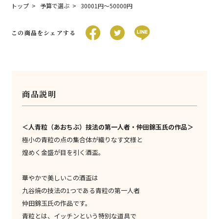
トップ
予算で選ぶ
30001円〜50000円
この商品をシェアする
商品説明
＜人青粒（あおちぶ）技法の第一人者・仲田錦玉氏の作品＞
極小の青粒の点の集合体が織りなす文様と
煌めく金盛が目を引く酒盃。
華やかで美しいこの酒盃は
九谷焼の技法の1つである青粒の第一人者
仲田錦玉氏の作品です。
青粒とは、イッチンという特別な道具で