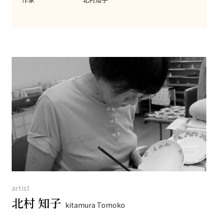
artist
北村 知子
kitamura Tomoko