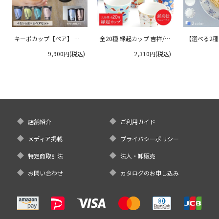
キーポカップ【ペア】 ラ
全20種 縁起カップ 吉祥/青
【選べる2
ージサイズ 300ml
郊窯
リムプレート
9,900円(税込)
2,310円(税込)
クタニ
店舗紹介
ご利用ガイド
メディア掲載
プライバシーポリシー
特定商取引法
法人・卸販売
お問い合わせ
カタログのお申し込み