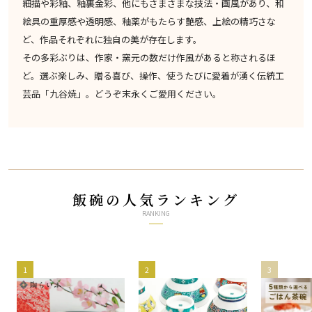
細描や彩釉、釉裏金彩、他にもさまさまな技法・画風があり、和
絵具の重厚感や透明感、釉薬がもたらす艶感、上絵の精巧さな
ど、作品それぞれに独自の美が存在します。
その多彩ぶりは、作家・窯元の数だけ作風があると称されるほ
ど。選ぶ楽しみ、贈る喜び、操作、使うたびに愛着が湧く伝統工
芸品「九谷焼」。どうぞ末永くご愛用ください。
飯碗の人気ランキング
RANKING
1
2
3