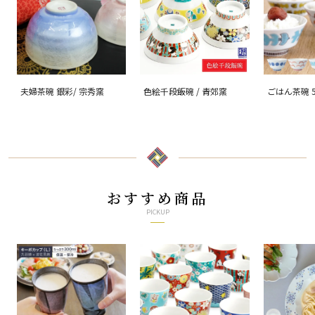
夫婦茶碗 銀彩/ 宗秀窯
色絵千段飯碗 / 青郊窯
ごはん茶碗 
る/ハレクタ
おすすめ商品
PICKUP