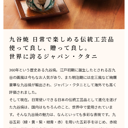
九谷焼 日常で楽しめる伝統工芸品
使って良し、贈って良し。
世界に誇るジャパン・クタニ
360年という歴史ある九谷焼。江戸初期に誕生したとされる古九
谷の画風は今もなお人気があり、また明治期には庄三風など絢爛
豪華な九谷焼が輸出され、ジャパン・クタニとして海外でも高く
評価されました。
そして現在。日常使いできる日本の伝統工芸品として進化を遂げ
た九谷焼は、国内はもちろんのこと、世界中で愛用されていま
す。そんな九谷焼の魅力は、なんといっても多彩な表現です。九
谷五彩（緑・黄・紫・紺青・赤）を用いた五彩手をはじめ、赤絵