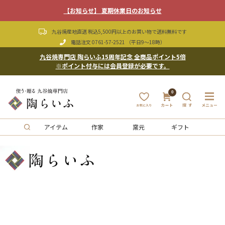
【お知らせ】 夏期休業日のお知らせ
九谷焼産地直送 税込5,500円以上のお買い物で送料無料です
電話注文
0761-57-2521
（平日9〜18時）
九谷焼専門店 陶らいふ15周年記念 全商品ポイント5倍
※ポイント付与には会員登録が必要です。
0
アイテム
作家
窯元
ギフト