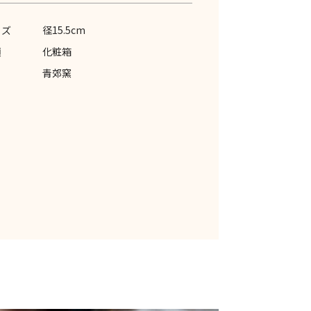
イズ
径15.5cm
類
化粧箱
青郊窯