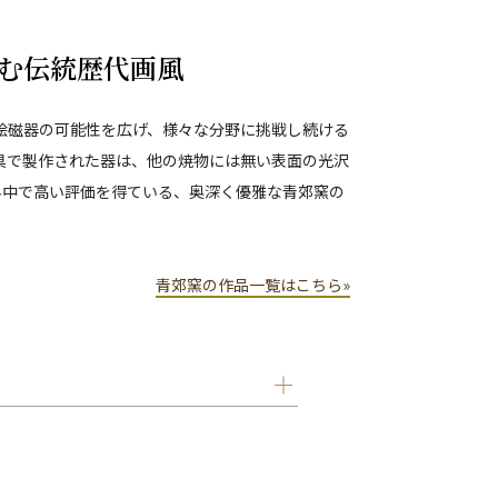
む伝統歴代画風
色絵磁器の可能性を広げ、様々な分野に挑戦し続ける
具で製作された器は、他の焼物には無い表面の光沢
界中で高い評価を得ている、奥深く優雅な青郊窯の
青郊窯の作品一覧はこちら»