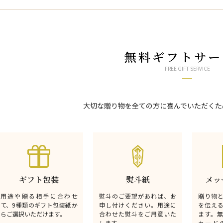
無料ギフトサー
FREE GIFT SERVICE
大切な贈り物を全ての方に喜んでいただくた
ギフト包装
熨斗紙
メッ
用途や贈る相手に合わせ
熨斗のご要望があれば、お
贈り物
て、9種類のギフト包装紙か
申し付けください。用途に
を伝え
らご選択いただけます。
合わせた熨斗をご用意いた
ます。
します。
カード