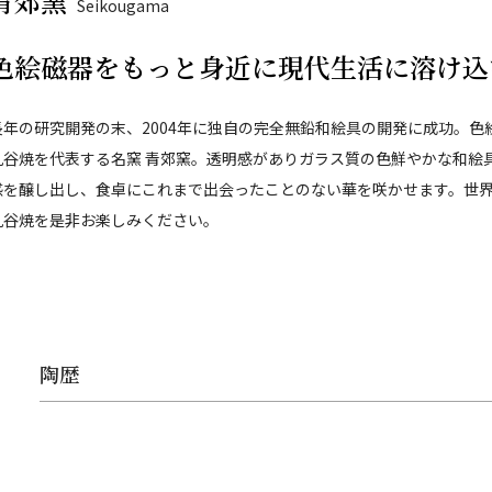
青郊窯
Seikougama
色絵磁器をもっと身近に現代生活に溶け込
長年の研究開発の末、2004年に独自の完全無鉛和絵具の開発に成功。
九谷焼を代表する名窯 青郊窯。透明感がありガラス質の色鮮やかな和絵
感を醸し出し、食卓にこれまで出会ったことのない華を咲かせます。世
九谷焼を是非お楽しみください。
陶歴