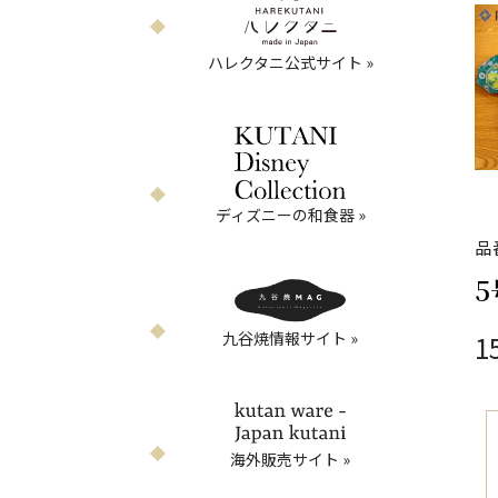
ハレクタニ公式サイト »
ディズニーの和食器 »
品
九谷焼情報サイト »
1
海外販売サイト »