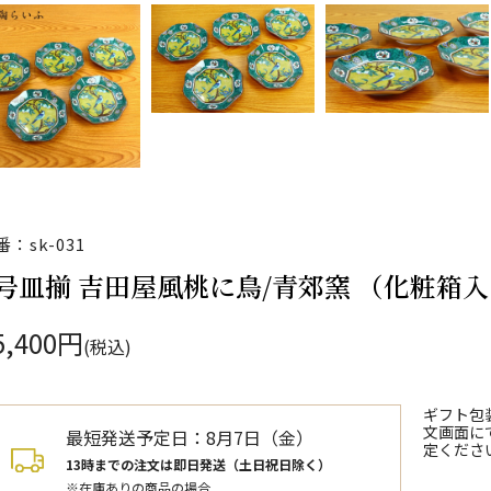
番：sk-031
5号皿揃 吉田屋風桃に鳥/青郊窯 （化粧箱
5,400円
(税込)
ギフト包
文画面に
最短発送予定日：
8月7日（金）
定くださ
13時までの注文は即日発送（土日祝日除く）
※在庫ありの商品の場合