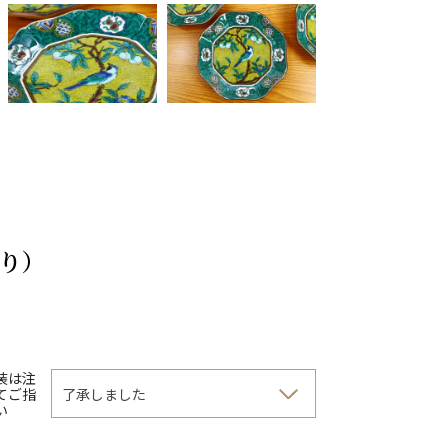
入り）
装は注
てご指
い