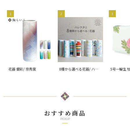
1
2
3
花器 銀彩/ 宗秀窯
8種から選べる花器/ ハレ
5号一輪生 
クタニ
おすすめ商品
PICKUP