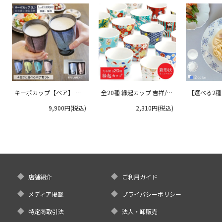
キーポカップ【ペア】 ラ
全20種 縁起カップ 吉祥/青
【選べる2
ージサイズ 300ml
郊窯
リムプレート
9,900円(税込)
2,310円(税込)
クタニ
店舗紹介
ご利用ガイド
メディア掲載
プライバシーポリシー
特定商取引法
法人・卸販売