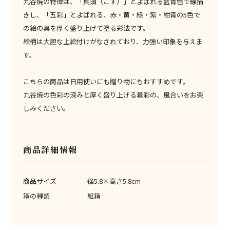
九谷焼の特徴は、「呉須（ごす）」とよばれる藍青色で線描
きし、「五彩」とよばれる、赤・黄・緑・紫・紺青の5色で
の絵の具を厚く盛り上げて塗る彩法です。
絵柄は大胆な上絵付けがなされており、力強い印象を与えま
す。
こちらの商品は日用使いにも贈り物にもおすすめです。
九谷焼の色彩の深みと厚く盛り上げる着彩の、風合いをお楽
しみください。
商品詳細情報
商品サイズ
径5.8×高さ5.8cm
箱の種類
紙箱