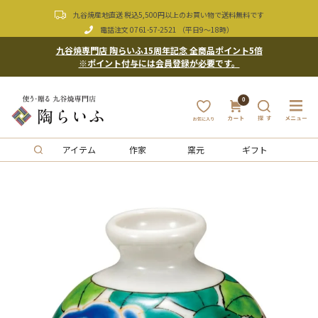
九谷焼産地直送 税込5,500円以上のお買い物で送料無料です
電話注文
0761-57-2521
（平日9〜18時）
九谷焼専門店 陶らいふ15周年記念 全商品ポイント5倍
※ポイント付与には会員登録が必要です。
0
アイテム
作家
窯元
ギフト