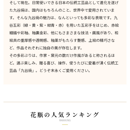
そして現在。日常使いできる日本の伝統工芸品として進化を遂げ
た九谷焼は、国内はもちろんのこと、世界中で愛用されていま
す。そんな九谷焼の魅力は、なんといっても多彩な表現です。九
谷五彩（緑・黄・紫・紺青・赤）を用いた五彩手をはじめ、赤絵
細描や彩釉、釉裏金彩、他にもさまさまな技法・画風があり、和
絵具の重厚感や透明感、釉薬がもたらす艶感、上絵の精巧さな
ど、作品それぞれに独自の美が存在します。
その多彩ぶりは、作家・窯元の数だけ作風があると称されるほ
ど。選ぶ楽しみ、贈る喜び、操作、使うたびに愛着が湧く伝統工
芸品「九谷焼」。どうぞ末永くご愛用ください。
花瓶の人気ランキング
RANKING