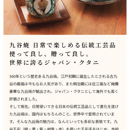
九谷焼 日常で楽しめる伝統工芸品
使って良し、贈って良し。
世界に誇るジャパン・クタニ
360年という歴史ある九谷焼。江戸初期に誕生したとされる古九
谷の画風は今もなお人気があり、また明治期には庄三風など絢爛
豪華な九谷焼が輸出され、ジャパン・クタニとして海外でも高く
評価されました。
そして現在。日常使いできる日本の伝統工芸品として進化を遂げ
た九谷焼は、国内はもちろんのこと、世界中で愛用されていま
す。そんな九谷焼の魅力は、なんといっても多彩な表現です。九
谷五彩（緑・黄・紫・紺青・赤）を用いた五彩手をはじめ、赤絵