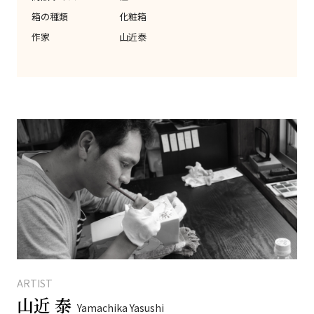
箱の種類
化粧箱
作家
山近泰
ARTIST
山近 泰
Yamachika Yasushi