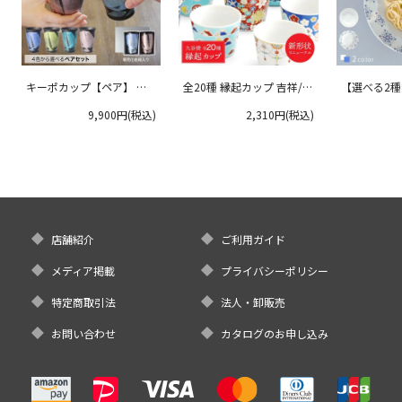
キーポカップ【ペア】 ラ
全20種 縁起カップ 吉祥/青
【選べる2
ージサイズ 300ml
郊窯
リムプレート
9,900円(税込)
2,310円(税込)
クタニ
店舗紹介
ご利用ガイド
メディア掲載
プライバシーポリシー
特定商取引法
法人・卸販売
お問い合わせ
カタログのお申し込み