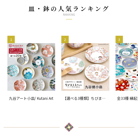
皿・鉢の人気ランキング
RANKING
1
2
3
九谷アート小皿/ Kutani Art
【選べる3種類】ちびまる
全33種 縁
子ちゃん 九谷焼小皿 / 銀
ョン 吉祥/ 
舟窯