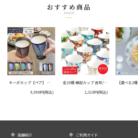
おすすめ商品
PICKUP
キーポカップ【ペア】 ラ
全20種 縁起カップ 吉祥/青
【選べる2
ージサイズ 300ml
郊窯
リムプレート
9,900円(税込)
2,310円(税込)
クタニ
店舗紹介
ご利用ガイド