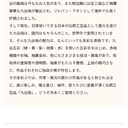
谷の画風は今もなお人気があり、また明治期には庄三風など絢爛
豪華な九谷焼が輸出され、ジャパン・クタニとして海外でも高く
評価されました。
そして現在。日常使いできる日本の伝統工芸品として進化を遂げ
た九谷焼は、国内はもちろんのこと、世界中で愛用されていま
す。そんな九谷焼の魅力は、なんといっても多彩な表現です。九
谷五彩（緑・黄・紫・紺青・赤）を用いた五彩手をはじめ、赤絵
細描や彩釉、釉裏金彩、他にもさまさまな技法・画風があり、和
絵具の重厚感や透明感、釉薬がもたらす艶感、上絵の精巧さな
ど、作品それぞれに独自の美が存在します。
その多彩ぶりは、作家・窯元の数だけ作風があると称されるほ
ど。選ぶ楽しみ、贈る喜び、操作、使うたびに愛着が湧く伝統工
芸品「九谷焼」。どうぞ末永くご愛用ください。