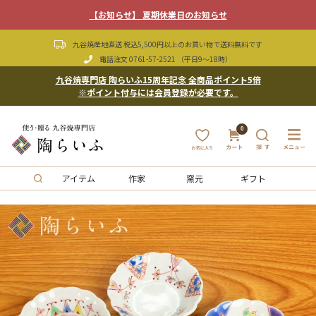
【お知らせ】 夏期休業日のお知らせ
九谷焼産地直送 税込5,500円以上のお買い物で送料無料です
電話注文
0761-57-2521
（平日9〜18時）
九谷焼専門店 陶らいふ15周年記念 全商品ポイント5倍
※ポイント付与には会員登録が必要です。
0
アイテム
作家
窯元
ギフト