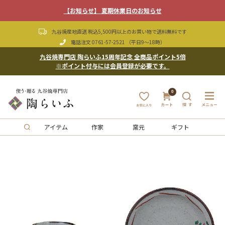
【お知らせ】 夏期休業日のお知らせ
九谷焼産地直送 税込5,500円以上のお買い物で送料無料です
電話注文
0761-57-2521
（平日9〜18時）
九谷焼専門店 陶らいふ15周年記念 全商品ポイント5倍
※ポイント付与には会員登録が必要です。
0
アイテム
作家
窯元
ギフト