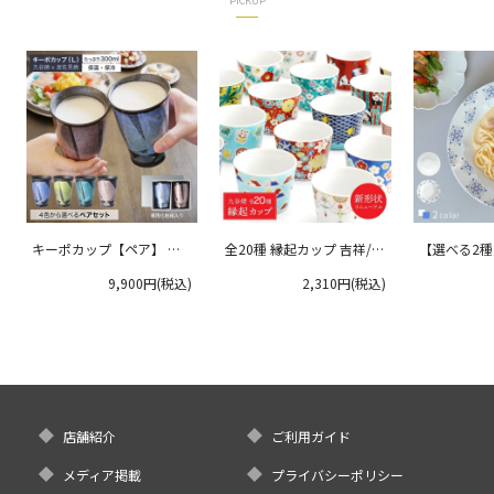
PICKUP
キーポカップ【ペア】 ラ
全20種 縁起カップ 吉祥/青
【選べる2
ージサイズ 300ml
郊窯
リムプレート
9,900円(税込)
2,310円(税込)
クタニ
店舗紹介
ご利用ガイド
メディア掲載
プライバシーポリシー