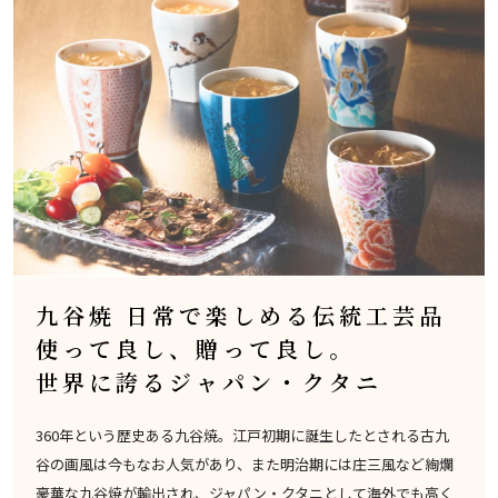
九谷焼 日常で楽しめる伝統工芸品
使って良し、贈って良し。
世界に誇るジャパン・クタニ
360年という歴史ある九谷焼。江戸初期に誕生したとされる古九
谷の画風は今もなお人気があり、また明治期には庄三風など絢爛
豪華な九谷焼が輸出され、ジャパン・クタニとして海外でも高く