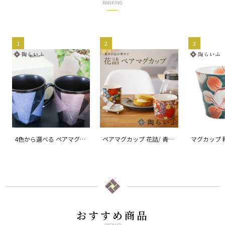
RANKING
1
2
3
4色から選べる ペアマグカ
ペアマグカップ 花詰/ 青郊
マグカップ 
ップ 銀彩/ 宗秀窯
窯
窯
おすすめ商品