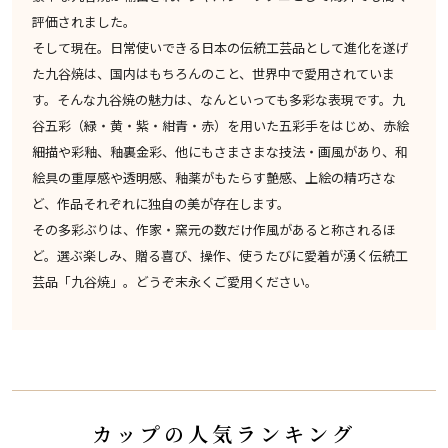
評価されました。
そして現在。日常使いできる日本の伝統工芸品として進化を遂げ
た九谷焼は、国内はもちろんのこと、世界中で愛用されていま
す。そんな九谷焼の魅力は、なんといっても多彩な表現です。九
谷五彩（緑・黄・紫・紺青・赤）を用いた五彩手をはじめ、赤絵
細描や彩釉、釉裏金彩、他にもさまさまな技法・画風があり、和
絵具の重厚感や透明感、釉薬がもたらす艶感、上絵の精巧さな
ど、作品それぞれに独自の美が存在します。
その多彩ぶりは、作家・窯元の数だけ作風があると称されるほ
ど。選ぶ楽しみ、贈る喜び、操作、使うたびに愛着が湧く伝統工
芸品「九谷焼」。どうぞ末永くご愛用ください。
カップの人気ランキング