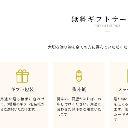
無料ギフトサー
FREE GIFT SERVICE
大切な贈り物を全ての方に喜んでいただくた
ギフト包装
熨斗紙
メッ
用途や贈る相手に合わせ
熨斗のご要望があれば、お
贈り物
て、9種類のギフト包装紙か
申し付けください。用途に
を伝え
らご選択いただけます。
合わせた熨斗をご用意いた
ます。
します。
カード
す。