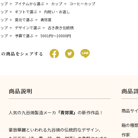
トップ
アイテムから選ぶ
カップ
コーヒーカップ
トップ
ギフトで選ぶ
内祝い・お返し
トップ
窯元で選ぶ
青郊窯
トップ
デザインで選ぶ
古き良き伝統柄
トップ
予算で選ぶ
5001円〜10000円
この商品をシェアする
商品説明
商品
商品サ
人気の九谷焼製造メーカ
「青郊窯」
の新作作品！
箱の種
豪放華麗といわれる九谷焼の伝統的なデザイン、
作家