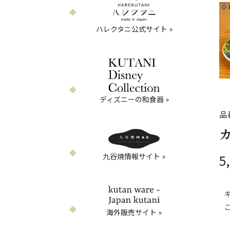
ハレクタニ公式サイト »
ディズニーの和食器 »
品
カ
九谷焼情報サイト »
5
海外販売サイト »