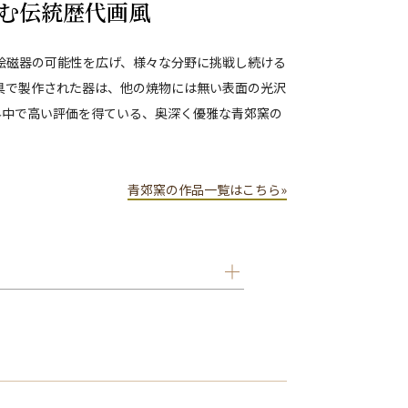
む伝統歴代画風
色絵磁器の可能性を広げ、様々な分野に挑戦し続ける
具で製作された器は、他の焼物には無い表面の光沢
界中で高い評価を得ている、奥深く優雅な青郊窯の
青郊窯の作品一覧はこちら»