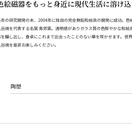
色絵磁器をもっと身近に現代生活に溶け込
長年の研究開発の末、2004年に独自の完全無鉛和絵具の開発に成功。
九谷焼を代表する名窯 青郊窯。透明感がありガラス質の色鮮やかな和絵
感を醸し出し、食卓にこれまで出会ったことのない華を咲かせます。世
九谷焼を是非お楽しみください。
陶歴