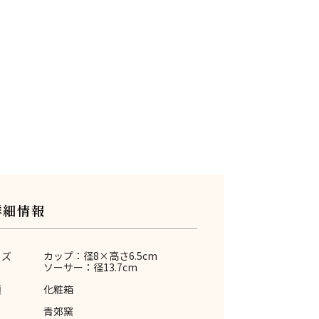
詳細情報
イズ
カップ：径8×高さ6.5cm
ソーサー：径13.7cm
類
化粧箱
青郊窯