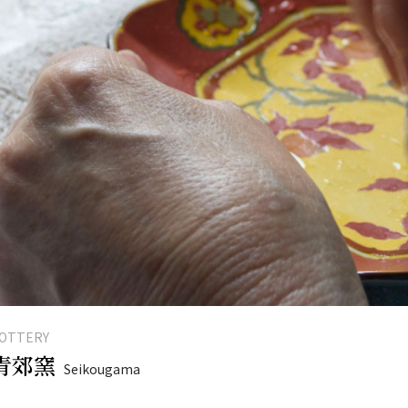
OTTERY
青郊窯
Seikougama