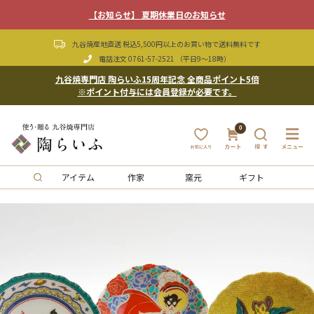
【お知らせ】 夏期休業日のお知らせ
九谷焼産地直送 税込5,500円以上のお買い物で送料無料です
電話注文
0761-57-2521
（平日9〜18時）
九谷焼専門店 陶らいふ15周年記念 全商品ポイント5倍
※ポイント付与には会員登録が必要です。
0
アイテム
作家
窯元
ギフト