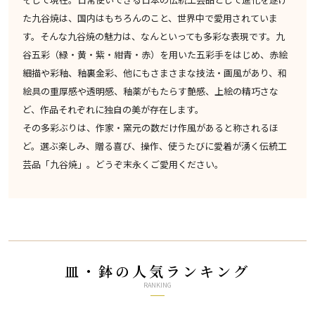
た九谷焼は、国内はもちろんのこと、世界中で愛用されていま
す。そんな九谷焼の魅力は、なんといっても多彩な表現です。九
谷五彩（緑・黄・紫・紺青・赤）を用いた五彩手をはじめ、赤絵
細描や彩釉、釉裏金彩、他にもさまさまな技法・画風があり、和
絵具の重厚感や透明感、釉薬がもたらす艶感、上絵の精巧さな
ど、作品それぞれに独自の美が存在します。
その多彩ぶりは、作家・窯元の数だけ作風があると称されるほ
ど。選ぶ楽しみ、贈る喜び、操作、使うたびに愛着が湧く伝統工
芸品「九谷焼」。どうぞ末永くご愛用ください。
皿・鉢の人気ランキング
RANKING