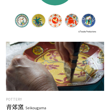
POTTERY
青郊窯
Seikougama