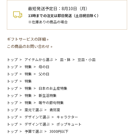
最短発送予定日：
8月10日（月）
13時までの注文は即日発送（土日祝日除く）
※在庫ありの商品の場合
ギフトサービスの詳細 »
この商品のお問い合わせ »
トップ
アイテムから選ぶ
皿・鉢
豆皿・小皿
トップ
特集
母の日
トップ
特集
父の日
トップ
特集
トップ
特集
日本のお土産特集
トップ
特集
新生活特集
トップ
特集
端午の節句特集
トップ
窯元で選ぶ
青郊窯
トップ
デザインで選ぶ
キャラクター
トップ
デザインで選ぶ
ポップキュート
トップ
予算で選ぶ
3000円以下