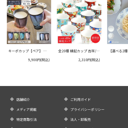
キーポカップ【ペア】 ラ
全20種 縁起カップ 吉祥/青
【選べる2
ージサイズ 300ml
郊窯
リムプレート
9,900円(税込)
2,310円(税込)
クタニ
店舗紹介
ご利用ガイド
メディア掲載
プライバシーポリシー
特定商取引法
法人・卸販売