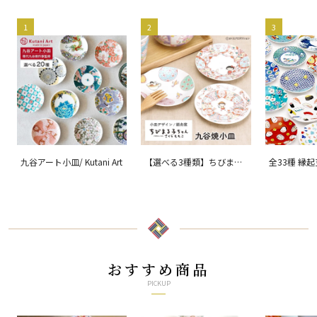
1
2
3
九谷アート小皿/ Kutani Art
【選べる3種類】ちびまる
全33種 縁
子ちゃん 九谷焼小皿 / 銀
ョン 吉祥/ 
舟窯
おすすめ商品
PICKUP