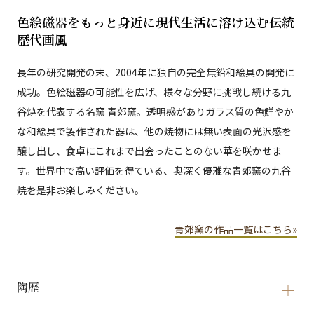
色絵磁器をもっと身近に現代生活に溶け込む伝統
歴代画風
長年の研究開発の末、2004年に独自の完全無鉛和絵具の開発に
成功。色絵磁器の可能性を広げ、様々な分野に挑戦し続ける九
谷焼を代表する名窯 青郊窯。透明感がありガラス質の色鮮やか
な和絵具で製作された器は、他の焼物には無い表面の光沢感を
醸し出し、食卓にこれまで出会ったことのない華を咲かせま
す。世界中で高い評価を得ている、奥深く優雅な青郊窯の九谷
焼を是非お楽しみください。
青郊窯の作品一覧はこちら»
陶歴