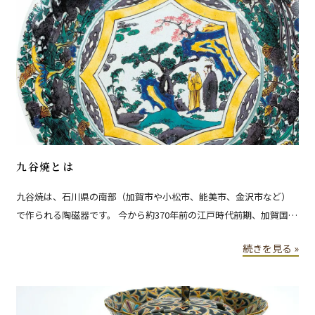
九谷焼とは
九谷焼は、石川県の南部（加賀市や小松市、能美市、金沢市など）
で作られる陶磁器です。 今から約370年前の江戸時代前期、加賀国江
沼郡九谷村（現在は石川県加賀市山中温泉九谷町）の奥山の窯で焼
続きを見る »
かれた色絵磁器が、九谷焼の始まりとされています。 窯が築かれた
地が九谷村だったため、九谷焼と称されました。 現在、九谷焼は、
日本が誇る伝統工芸品の1つであり、国内外を問わず高い人気を集め
ています。