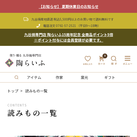
【お知らせ】 夏期休業日のお知らせ
九谷焼産地直送 税込5,500円以上のお買い物で送料無料です
電話注文
0761-57-2521
（平日9〜18時）
九谷焼専門店 陶らいふ15周年記念 全商品ポイント5倍
※ポイント付与には会員登録が必要です。
0
アイテム
作家
窯元
ギフト
トップ
読みもの一覧
CONTENTS
読みもの一覧