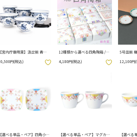
【宮内庁御用窯】汲出揃 青華
12種類から選べる四角陶箱 /
5号皿揃 
宝寿文/ 山本長左 | 湯呑み 5個
銀舟窯
田敦子 化粧
60,500円(税込)
4,180円(税込)
12,100円
セット
お気に入りボタン
お気に入りボタン
【選べる単品・ペア】四角小皿
【選べる単品・ペア】マグカッ
【選べる単