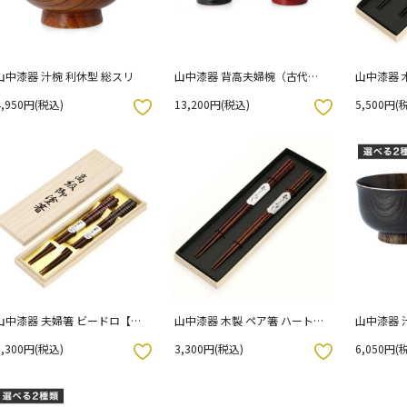
山中漆器 汁椀 利休型 総スリ
山中漆器 背高夫婦椀（古代
山中漆器 
朱・溜内朱）
4,950円(税込)
13,200円(税込)
5,500円(
お気に入りボタン
お気に入りボタン
山中漆器 夫婦箸 ビードロ【食
山中漆器 木製 ペア箸 ハート型
山中漆器 
洗機対応】| 桐箱入り
（赤・緑）
る2色】
3,300円(税込)
3,300円(税込)
6,050円(
お気に入りボタン
お気に入りボタン