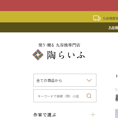
九谷焼産地
九谷焼
C
作家で選ぶ