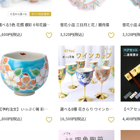
選べる5色 花瓶 銀彩 6号花器 /
雪花小皿 三日月と花 / 銀舟窯
雪花小皿 
宗秀窯
6,600円(税込)
3,520円(税込)
3,520円(
お気に入りボタン
お気に入りボタン
【予約注文】いっぷく碗 彩日
選べる8種 花きらり ワインカ
【ペアセッ
和 桜（ブルー）/虚空蔵窯
ップ / 美山窯
連箸置き 
8,800円(税込)
16,500円(税込)
4,400円(
双鳩窯
お気に入りボタン
お気に入りボタン