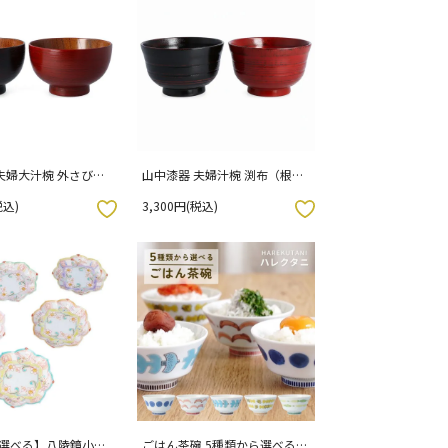
夫婦大汁椀 外さび
山中漆器 夫婦汁椀 渕布（根
曙）
来・曙）
税込)
3,300円(税込)
お気に入りボタン
ら選べる】八陵鏡小皿
ごはん茶碗 5種類から選べる