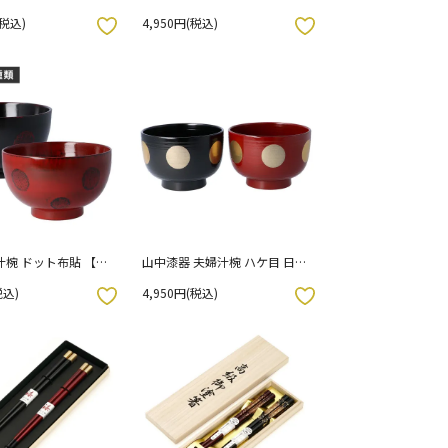
セス（ブルー・ピン
（朱・黒）
(税込)
4,950円(税込)
舟窯
お気に入りボタン
汁椀 ドット布貼 【選
山中漆器 夫婦汁椀 ハケ目 日月
 曙（黒）・ 根来
（朱・黒）
税込)
4,950円(税込)
お気に入りボタン