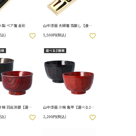
木製 ペア箸 金彩
山中漆器 夫婦箸 箔散し【食洗
機対応】| 桐箱入り
税込)
5,500円(税込)
お気に入りボタン
汁椀 羽反渕銀【選べ
山中漆器 汁椀 亀甲【選べる2
赤スリ・黒スリ
色】曙（黒）・根来（赤）
税込)
2,200円(税込)
お気に入りボタン