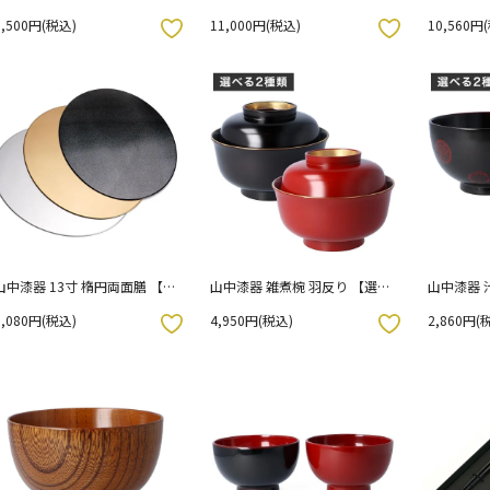
花のプリンセス（ブルー・ピン
プ 花のプリンセス（ブルー・
のプリン
5,500円(税込)
11,000円(税込)
10,560円
ク） / 銀舟窯
ピンク） / 銀舟窯
ク） / 銀
お気に入りボタン
お気に入りボタン
山中漆器 13寸 楕円両面膳 【選
山中漆器 雑煮椀 羽反り 【選べ
山中漆器 
べる3色】 金 ラメ・銀ラメ・
る2色】溜（濃茶）朱（赤）
べる2色】
3,080円(税込)
4,950円(税込)
2,860円(
黒 ラメ
（赤）
お気に入りボタン
お気に入りボタン