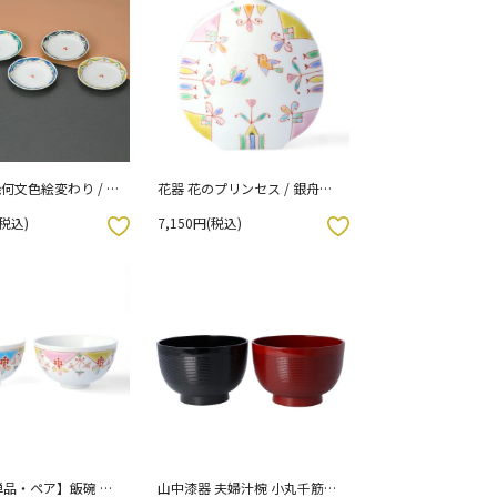
幾何文色絵変わり / 前
花器 花のプリンセス / 銀舟窯
箱入り [ss]
化粧箱入り
(税込)
7,150円(税込)
お気に入りボタン
品・ペア】飯碗 花
山中漆器 夫婦汁椀 小丸千筋