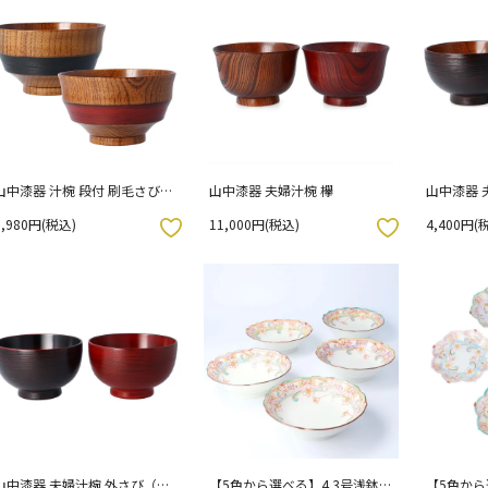
山中漆器 汁椀 段付 刷毛さび
山中漆器 夫婦汁椀 欅
山中漆器 
【選べる2色】黒塗・ 朱塗
（根来・
1,980円(税込)
11,000円(税込)
4,400円(
お気に入りボタン
お気に入りボタン
山中漆器 夫婦汁椀 外さび（根
【5色から選べる】4.3号浅鉢
【5色か