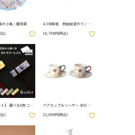
森の小鳥 / 銀舟窯
4.3号鉢揃 色絵絵変わり / 銀
舟窯 化粧箱入り
税込)
18,700円(税込)
お気に入りボタン
ト】 選べる6色 二
ペアカップ＆ソーサー 水引 結
カトラリーレスト /
/虚空蔵窯
税込)
22,000円(税込)
お気に入りボタン