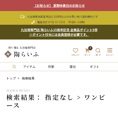
【お知らせ】 夏期休業日のお知らせ
九谷焼産地直送 税込5,500円以上のお買い物で送料無料です
電話注文
0761-57-2521
（平日9〜18時）
九谷焼専門店 陶らいふ15周年記念 全商品ポイント5倍
※ポイント付与には会員登録が必要です。
0
アイテム
作家
窯元
ギフト
トップ
検索結果
SEARCH RESULT
検索結果： 指定なし > ワンピ
ース