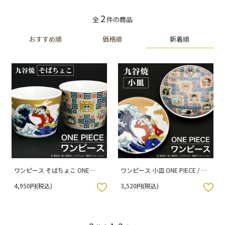
2
全
件の商品
新着順
おすすめ順
価格順
ワンピース そばちょこ ONE
ワンピース 小皿 ONE PIECE / 青
PIECE / 青郊窯
郊窯
4,950円(税込)
3,520円(税込)
入りボタン
お気に入りボタン