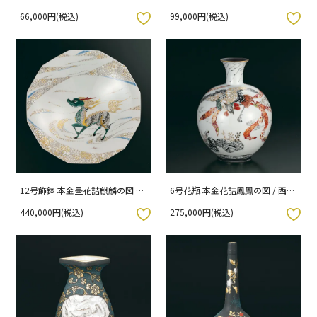
り
66,000円(税込)
99,000円(税込)
入りボタン
お気に入りボタン
12号飾鉢 本金墨花詰麒麟の図 /
6号花瓶 本金花詰鳳鳳の図 / 西由
西由紀夫 桐箱入り
紀夫 桐箱入り
440,000円(税込)
275,000円(税込)
入りボタン
お気に入りボタン