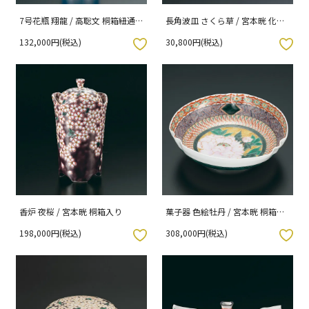
7号花瓶 翔龍 / 高聡文 桐箱紐通
長角波皿 さくら草 / 宮本晄 化粧
し入り
箱入り
132,000円(税込)
30,800円(税込)
入りボタン
お気に入りボタン
香炉 夜桜 / 宮本晄 桐箱入り
菓子器 色絵牡丹 / 宮本晄 桐箱入
り
198,000円(税込)
308,000円(税込)
入りボタン
お気に入りボタン