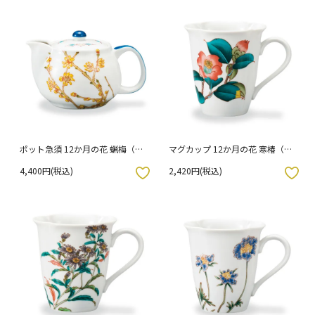
ポット急須 12か月の花 蝋梅（1
マグカップ 12か月の花 寒椿（12
月）
月）
4,400円(税込)
2,420円(税込)
入りボタン
お気に入りボタン