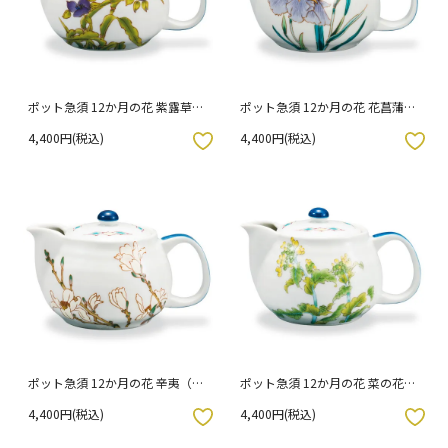
ポット急須 12か月の花 紫露草
ポット急須 12か月の花 花菖蒲
（6月）
（5月）
4,400円(税込)
4,400円(税込)
入りボタン
お気に入りボタン
ポット急須 12か月の花 辛夷（3
ポット急須 12か月の花 菜の花
月）
（2月）
4,400円(税込)
4,400円(税込)
入りボタン
お気に入りボタン