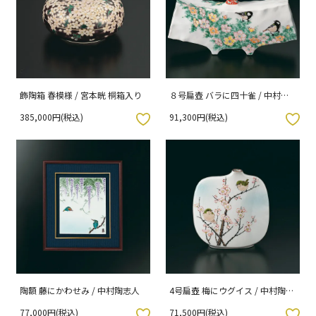
飾陶箱 春模様 / 宮本晄 桐箱入り
８号扁壺 バラに四十雀 / 中村陶
志人
385,000円(税込)
91,300円(税込)
入りボタン
お気に入りボタン
陶額 藤にかわせみ / 中村陶志人
4号扁壺 梅にウグイス / 中村陶志
人
77,000円(税込)
71,500円(税込)
入りボタン
お気に入りボタン