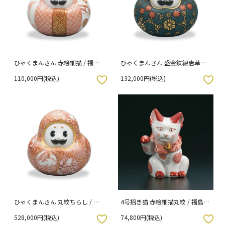
ひゃくまんさん 赤絵細描 / 福島
ひゃくまんさん 盛金鉄線唐草文
礼子 木箱入り
紅梅図青粒 / 仲田錦玉 桐箱紐通
110,000円(税込)
132,000円(税込)
し入り
入りボタン
お気に入りボタン
ひゃくまんさん 丸紋ちらし / 福
4号招き猫 赤絵細描丸紋 / 福島礼
島武山 桐箱紐通し入り
子 桐箱紐通し入り
528,000円(税込)
74,800円(税込)
入りボタン
お気に入りボタン