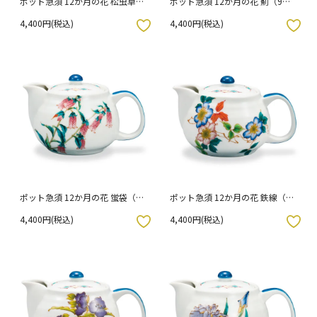
ポット急須 12か月の花 松虫草
ポット急須 12か月の花 薊（9
（10月）
月）
4,400円(税込)
4,400円(税込)
入りボタン
お気に入りボタン
ポット急須 12か月の花 蛍袋（8
ポット急須 12か月の花 鉄線（7
月）
月）
4,400円(税込)
4,400円(税込)
入りボタン
お気に入りボタン