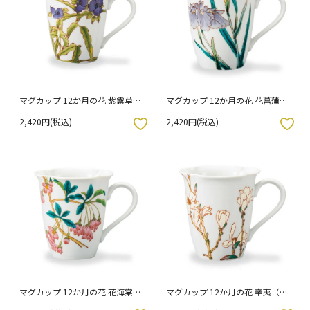
マグカップ 12か月の花 紫露草
マグカップ 12か月の花 花菖蒲
（6月）
（5月）
2,420円(税込)
2,420円(税込)
入りボタン
お気に入りボタン
マグカップ 12か月の花 花海棠
マグカップ 12か月の花 辛夷（3
（4月）
月）