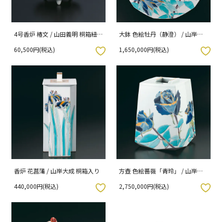
4号香炉 椿文 / 山田義明 桐箱紐
大鉢 色絵牡丹（静澄） / 山岸大
通し入り
成 桐箱入り
60,500円(税込)
1,650,000円(税込)
入りボタン
お気に入りボタン
香炉 花菖蒲 / 山岸大成 桐箱入り
方壺 色絵薔薇「青玲」 / 山岸大
成 桐箱紐通し入り
440,000円(税込)
2,750,000円(税込)
入りボタン
お気に入りボタン