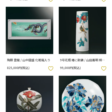
陶額 雲龍 / 山中國盛 化粧箱入り
9号花瓶 椿に尉鶲 / 山田義明 桐
箱紐通し入り
825,000円(税込)
99,000円(税込)
入りボタン
お気に入りボタン