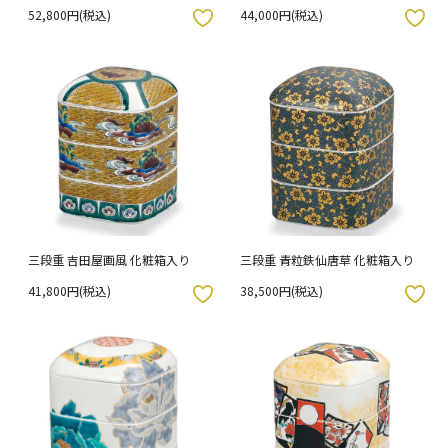
52,800円(税込)
44,000円(税込)
入りボタン
お気に入りボタン
三段重 吉田屋画風 化粧箱入り
三段重 青粒鉄仙唐草 化粧箱入り
41,800円(税込)
38,500円(税込)
入りボタン
お気に入りボタン