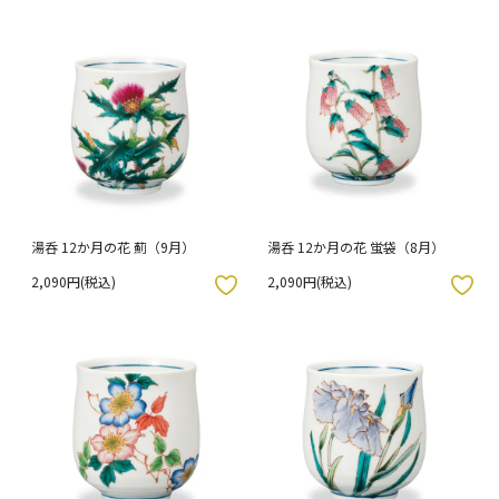
湯呑 12か月の花 薊（9月）
湯呑 12か月の花 蛍袋（8月）
2,090円(税込)
2,090円(税込)
入りボタン
お気に入りボタン