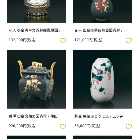
花入 盛金唐草文青粒龍鳳凰図 /
花入 白金盛薔薇葡萄図青粒 / 仲
仲田錦玉 桐箱紐通し入り
田錦玉 桐箱紐通し入り
132,000円(税込)
121,000円(税込)
入りボタン
お気に入りボタン
香炉 白金盛葡萄図青粒 / 仲田錦
飾壺 色絵ぶどうに鳥 / 三ツ井為
玉 桐箱紐通し入り
吉 桐箱紐通し入り
220,000円(税込)
66,000円(税込)
入りボタン
お気に入りボタン