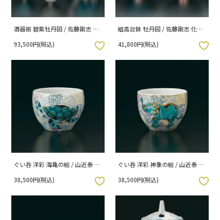
酒器揃 碧紫牡丹図 / 佐藤剛志 木
組高台鉢 牡丹図 / 佐藤剛志 化粧
箱入り
箱入り
93,500円(税込)
41,800円(税込)
入りボタン
お気に入りボタン
ぐい呑 洋彩 海亀の絵 / 山近泰 桐
ぐい呑 洋彩 神象の絵 / 山近泰 桐
箱紐通し入り
箱紐通し入り
38,500円(税込)
38,500円(税込)
入りボタン
お気に入りボタン