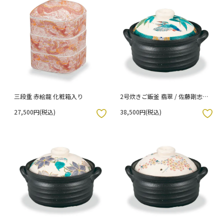
三段重 赤絵龍 化粧箱入り
2号炊きご飯釜 翡翠 / 佐藤剛志
化粧箱入り
27,500円(税込)
38,500円(税込)
入りボタン
お気に入りボタン