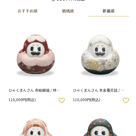
新着順
おすすめ順
価格順
ひゃくまんさん 赤絵細描 / 林美
ひゃくまんさん 本金墨花詰 / 西
佳里 木箱入り
由紀夫 木箱入り
110,000円(税込)
110,000円(税込)
入りボタン
お気に入りボタン