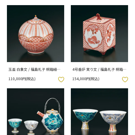
玉盃 白象文 / 福島礼子 桐箱紐通
4号香炉 実り文 / 福島礼子 桐箱
し入り
紐通し入り
110,000円(税込)
154,000円(税込)
入りボタン
お気に入りボタン