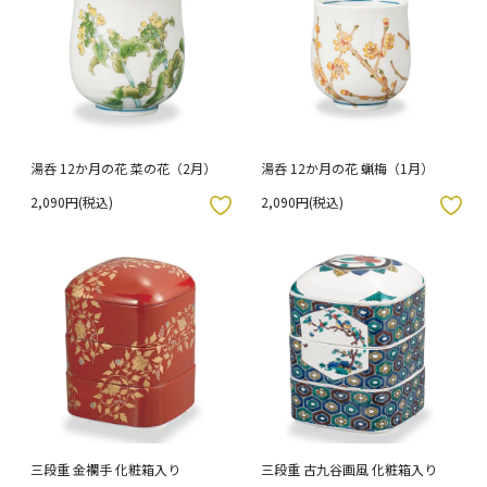
湯呑 12か月の花 菜の花（2月）
湯呑 12か月の花 蝋梅（1月）
2,090円(税込)
2,090円(税込)
入りボタン
お気に入りボタン
三段重 金襴手 化粧箱入り
三段重 古九谷画風 化粧箱入り