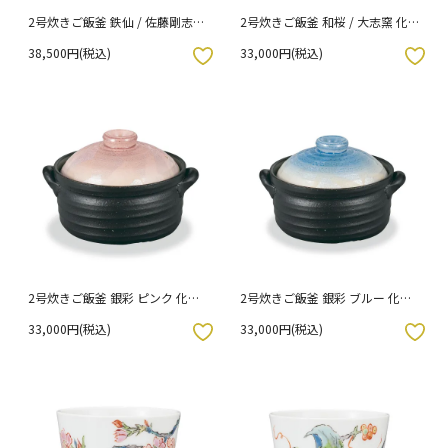
2号炊きご飯釜 鉄仙 / 佐藤剛志
2号炊きご飯釜 和桜 / 大志窯 化
化粧箱入り
粧箱入り
38,500円(税込)
33,000円(税込)
入りボタン
お気に入りボタン
2号炊きご飯釜 銀彩 ピンク 化粧
2号炊きご飯釜 銀彩 ブルー 化粧
箱入り
箱入り
33,000円(税込)
33,000円(税込)
入りボタン
お気に入りボタン