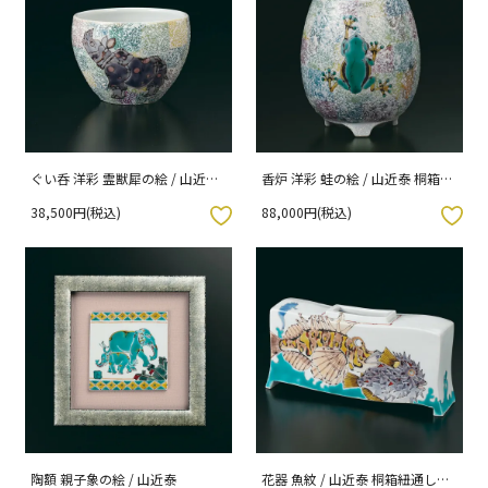
ぐい呑 洋彩 霊獣犀の絵 / 山近泰
香炉 洋彩 蛙の絵 / 山近泰 桐箱紐
桐箱紐通し入り
通し入り
38,500円(税込)
88,000円(税込)
入りボタン
お気に入りボタン
陶額 親子象の絵 / 山近泰
花器 魚紋 / 山近泰 桐箱紐通し入