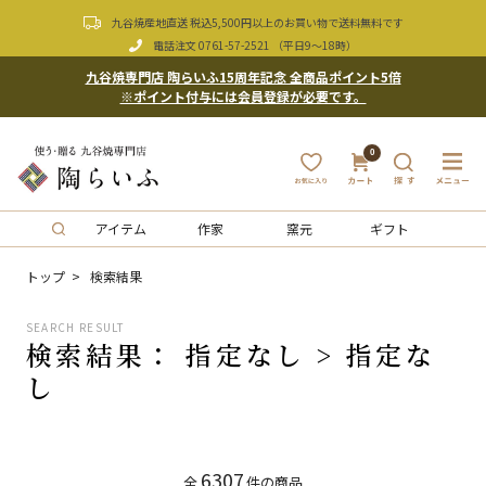
九谷焼産地直送 税込5,500円以上のお買い物で送料無料です
電話注文
0761-57-2521
（平日9〜18時）
九谷焼専門店 陶らいふ15周年記念 全商品ポイント5倍
※ポイント付与には会員登録が必要です。
0
アイテム
作家
窯元
ギフト
トップ
検索結果
SEARCH RESULT
検索結果： 指定なし > 指定な
し
6307
全
件の商品