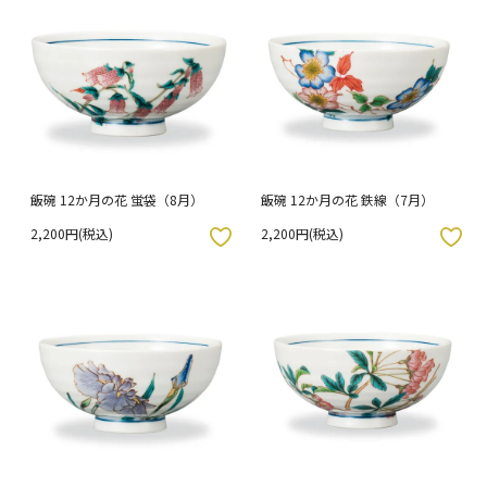
飯碗 12か月の花 蛍袋（8月）
飯碗 12か月の花 鉄線（7月）
2,200円(税込)
2,200円(税込)
入りボタン
お気に入りボタン