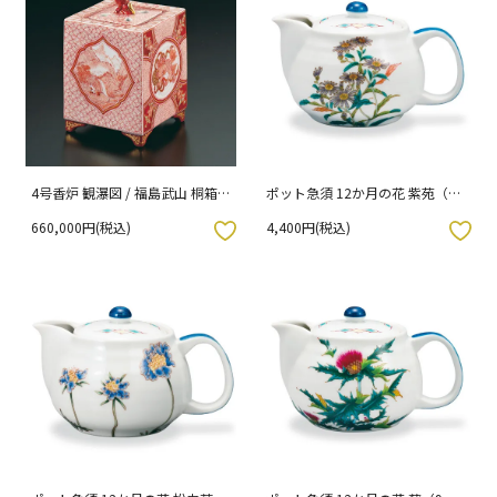
4号香炉 観瀑図 / 福島武山 桐箱
ポット急須 12か月の花 紫苑（11
紐通し入り
月）
660,000円(税込)
4,400円(税込)
入りボタン
お気に入りボタン