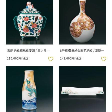
香炉 色絵花鳥絵変図 / 三ツ井為
8号花瓶 赤絵金彩花詰紋 / 高聡文
吉 桐箱紐通し入り
（桐箱入紐通し）
110,000円(税込)
143,000円(税込)
入りボタン
お気に入りボタン