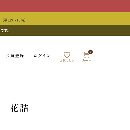
（平日9〜18時）
要です。
0
会員登録
ログイン
窯 花詰