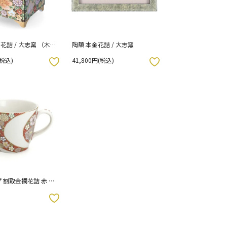
花詰 / 大志窯 （木箱
陶額 本金花詰 / 大志窯
(税込)
41,800円(税込)
お気に入りボタン
 割取金襴花詰 赤 単
箱入り）