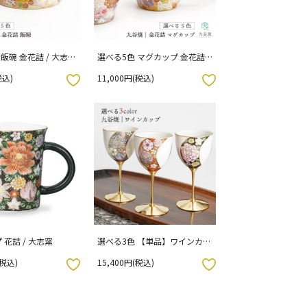
飯碗 金花詰 / 大志窯
選べる5色 マグカップ 金花詰 /
入り）
大志窯 （化粧箱入り）
税込)
11,000円(税込)
お気に入りボタン
 花詰 / 大志窯
選べる3色 【単品】ワインカッ
プ 割取金襴花詰 赤 黒 紫 / 大志
(税込)
15,400円(税込)
窯 （化粧箱入り）
お気に入りボタン