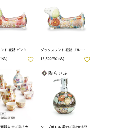
ンド 花詰 ピンク /
ダックスフンド 花詰 ブルー /
大志窯
(税込)
16,500円(税込)
お気に入りボタン
酒器揃 金花詰 / 大志
ソープボトル 黒地花詰/大志窯