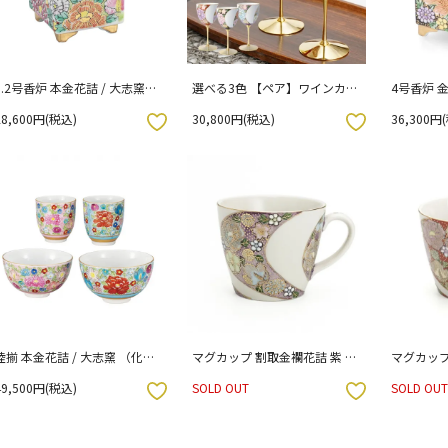
3.2号香炉 本金花詰 / 大志窯
選べる3色 【ペア】ワインカッ
4号香炉 金
（木箱入り）
プ 割取金襴花詰 赤 黒 紫 / 大志
入り）
28,600円(税込)
30,800円(税込)
36,300円
窯 （化粧箱入り）
お気に入りボタン
お気に入りボタン
睦揃 本金花詰 / 大志窯 （化粧
マグカップ 割取金襴花詰 紫 単
マグカップ
箱入り）
品 / 大志窯 （化粧箱入り）
品 （化粧
49,500円(税込)
SOLD OUT
SOLD OUT
お気に入りボタン
お気に入りボタン