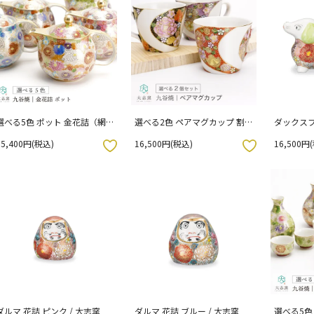
選べる5色 ポット 金花詰（網
選べる2色 ペアマグカップ 割
ダックスフ
付き） / 大志窯 （化粧箱入
取金襴花詰 2個セット / 大志窯
大志窯
15,400円(税込)
16,500円(税込)
16,500円
り）
（化粧箱入り）
お気に入りボタン
お気に入りボタン
ダルマ 花詰 ピンク / 大志窯
ダルマ 花詰 ブルー / 大志窯
選べる5色 