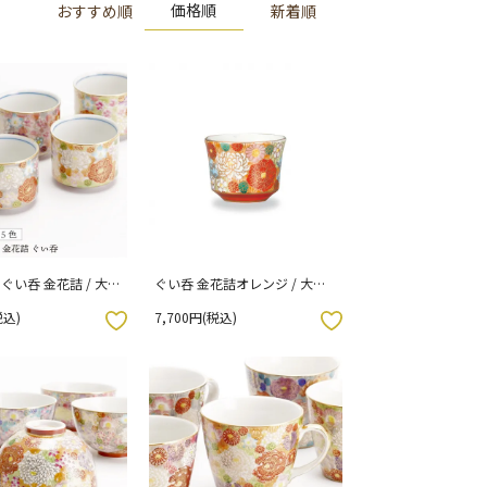
価格順
おすすめ順
新着順
ぐい呑 金花詰 / 大志
ぐい呑 金花詰オレンジ / 大志
箱入り）
窯 化粧箱入り
税込)
7,700円(税込)
お気に入りボタン