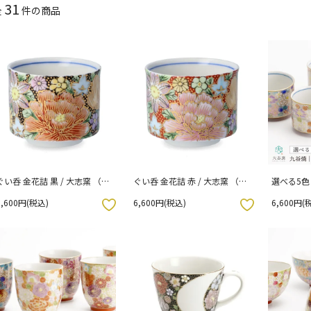
31
全
件の商品
ぐい呑 金花詰 黒 / 大志窯 （化
ぐい呑 金花詰 赤 / 大志窯 （化
選べる5色 
粧箱入り）
粧箱入り）
窯 （化粧
6,600円(税込)
6,600円(税込)
6,600円(
お気に入りボタン
お気に入りボタン