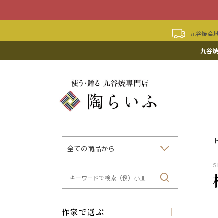
九谷焼産地
九谷焼
S
作家で選ぶ