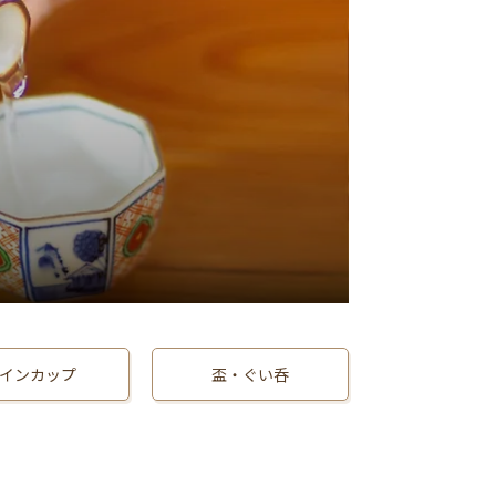
。
インカップ
盃・ぐい呑