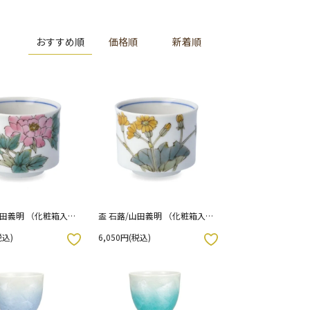
おすすめ順
価格順
新着順
山田義明 （化粧箱入
盃 石蕗/山田義明 （化粧箱入
り）
税込)
6,050円(税込)
お気に入りボタン