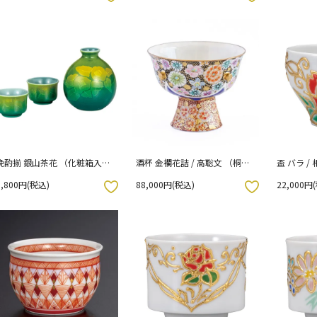
晩酌揃 銀山茶花 （化粧箱入
酒杯 金襴花詰 / 高聡文 （桐箱
盃 バラ /
り）
紐通し入り）
り）
8,800円(税込)
88,000円(税込)
22,000円
お気に入りボタン
お気に入りボタン