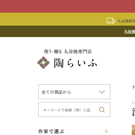
九谷焼産地
九谷焼
C
作家で選ぶ