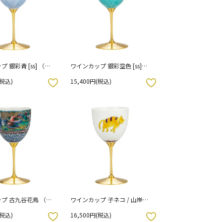
 銀彩青 [ss] （化
ワインカップ 銀彩空色 [ss]
）
（化粧箱入り）
(税込)
15,400円(税込)
お気に入りボタン
プ 古九谷花鳥 （化
ワインカップ 子ネコ / 山岸雄
）
三 [ss] （化粧箱入り）
(税込)
16,500円(税込)
お気に入りボタン