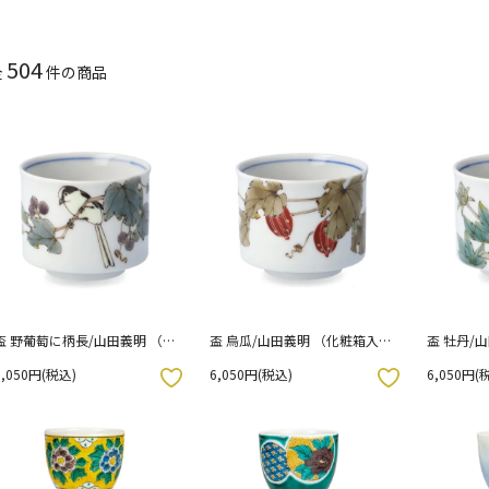
504
全
件の商品
盃 野葡萄に柄長/山田義明 （化
盃 烏瓜/山田義明 （化粧箱入
盃 牡丹/
粧箱入り）
り）
り）
6,050円(税込)
6,050円(税込)
6,050円(
お気に入りボタン
お気に入りボタン