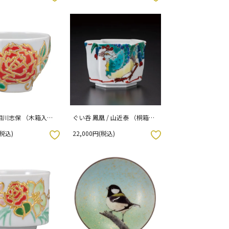
 相川志保 （木箱入
ぐい呑 鳳凰 / 山近泰 （桐箱紐
通し入り）
(税込)
22,000円(税込)
お気に入りボタン