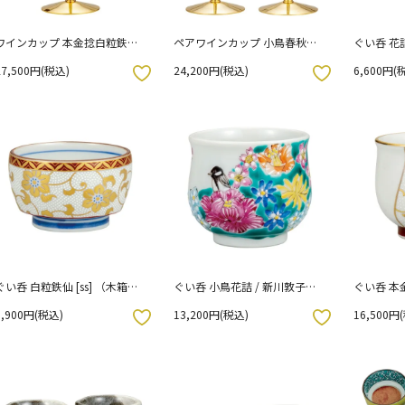
ワインカップ 本金捻白粒鉄仙
ペアワインカップ 小鳥春秋
ぐい呑 花
文 / 上野真奈美 52-060 （化粧
（化粧箱入り）
27,500円(税込)
24,200円(税込)
6,600円(
箱入り）
お気に入りボタン
お気に入りボタン
ぐい呑 白粒鉄仙 [ss] （木箱入
ぐい呑 小鳥花詰 / 新川敦子
ぐい呑 本
り）
（木箱入り）
真奈美 （
9,900円(税込)
13,200円(税込)
16,500円
お気に入りボタン
お気に入りボタン