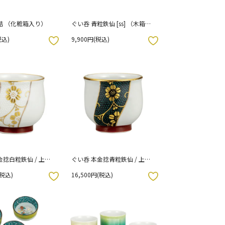
詰 （化粧箱入り）
ぐい呑 青粒鉄仙 [ss] （木箱入
り）
税込)
9,900円(税込)
お気に入りボタン
金捻白粒鉄仙 / 上野
ぐい呑 本金捻青粒鉄仙 / 上野
木箱入り）
真奈美 （木箱入り）
(税込)
16,500円(税込)
お気に入りボタン