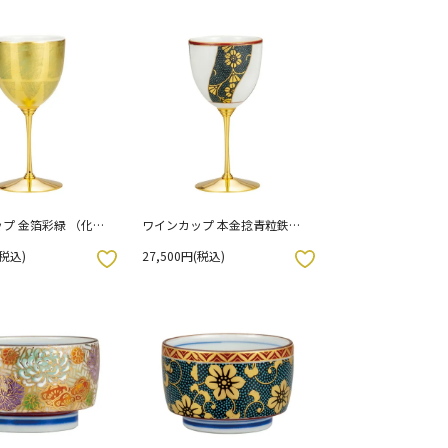
プ 金箔彩緑 （化粧
ワインカップ 本金捻青粒鉄仙
文 / 上野真奈美 52-059 （化粧
(税込)
27,500円(税込)
箱入り）
お気に入りボタン